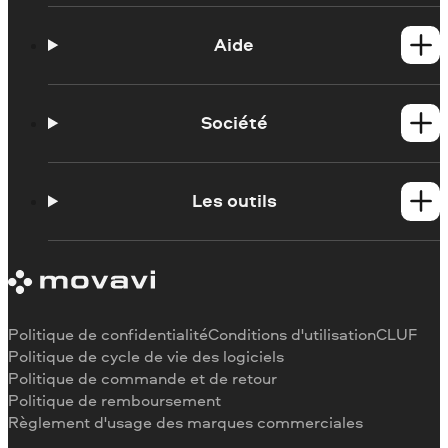
Produits Windows
Produits Mac
Aide
Tutoriels
Contacter l'assistance Movavi
Société
Portail de formation
Configuration requise
À propos de Movavi
Limitations de la version d'essai
Témoignages
Les outils
Se désabonner
Critiques des médias
Remboursement
Pourquoi nous choisir
Couper une vidéo
Au travail
Recadrer une vidéo
Changer la vitesse de une vidéo
Pivoter une vidéo
Politique de confidentialité
Conditions d'utilisation
CLUF
Redimensionner une vidéo
Politique de cycle de vie des logiciels
Politique de commande et de retour
Inverser une vidéo
Politique de remboursement
Stabiliser une vidéo
Règlement d'usage des marques commerciales
Ajuster une vidéo