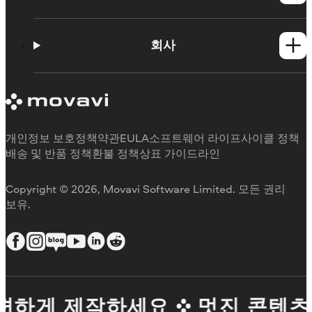
사용법
학습 포털
회사
지원 요청
Movavi 제품 시스템 요구 사항
Movavi에 대해
체험판 제한 사항
후기
구독 취소
미디어 리뷰
환불
Movavi를 선택하는 이유
개인정보 보호정책
약관
EULA
소프트웨어 라이프사이클 정책
업무용
배송 및 반품 정책
환불 정책
상표 가이드라인
Copyright © 2026, Movavi Software Limited. 모든 권리
보유.
하게 제작하세요
멋진 콘텐츠를