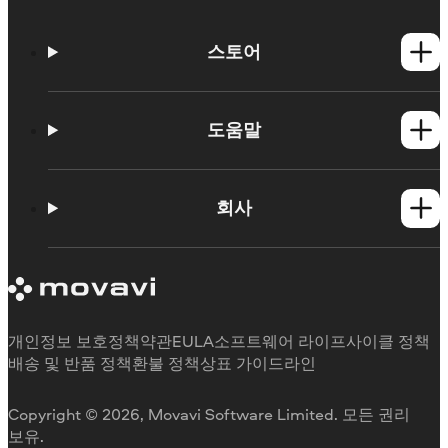
스토어
Windows 제품
Mac 제품
도움말
사용법
학습 포털
회사
지원 요청
Movavi 제품 시스템 요구 사항
Movavi에 대해
체험판 제한 사항
후기
구독 취소
미디어 리뷰
환불
Movavi를 선택하는 이유
개인정보 보호정책
약관
EULA
소프트웨어 라이프사이클 정책
업무용
배송 및 반품 정책
환불 정책
상표 가이드라인
Copyright © 2026, Movavi Software Limited. 모든 권리
보유.