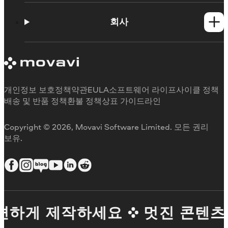
사용법
학습 포털
회사
지원 요청
Movavi 제품 시스템 요구 사항
Movavi에 대해
체험판 제한 사항
후기
구독 취소
미디어 리뷰
환불
Movavi를 선택하는 이유
개인정보 보호정책
약관
EULA
소프트웨어 라이프사이클 정책
업무용
배송 및 반품 정책
환불 정책
상표 가이드라인
Copyright © 2026, Movavi Software Limited. 모든 권리
보유.
하게 제작하세요
멋진 콘텐츠를