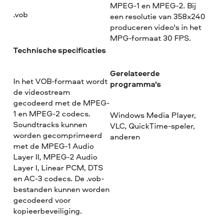
MPEG-1 en MPEG-2. Bij
.vob
een resolutie van 358x240
produceren video's in het
MPG-formaat 30 FPS.
Technische specificaties
Gerelateerde
In het VOB-formaat wordt
programma's
de videostream
gecodeerd met de MPEG-
1 en MPEG-2 codecs.
Windows Media Player,
Soundtracks kunnen
VLC, QuickTime-speler,
worden gecomprimeerd
anderen
met de MPEG-1 Audio
Layer II, MPEG-2 Audio
Layer I, Linear PCM, DTS
en AC-3 codecs. De .vob-
bestanden kunnen worden
gecodeerd voor
kopieerbeveiliging.