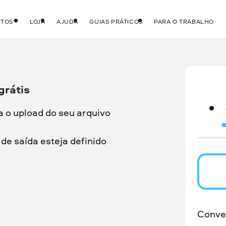
UTOS
LOJA
AJUDA
GUIAS PRÁTICOS
PARA O TRABALHO
grátis
a o upload do seu arquivo
de saída esteja definido
Conve