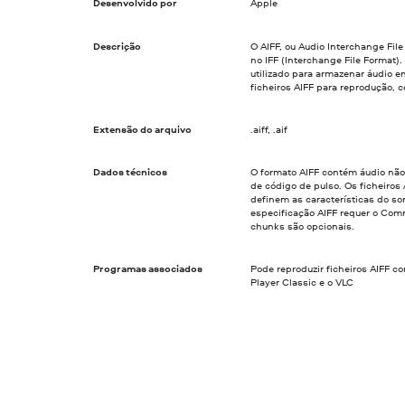
Desenvolvido por
Apple
Descrição
O AIFF, ou Audio Interchange File
no IFF (Interchange File Format).
utilizado para armazenar áudio 
ficheiros AIFF para reprodução, c
Extensão do arquivo
.aiff, .aif
Dados técnicos
O formato AIFF contém áudio nã
de código de pulso. Os ficheiros 
definem as características do so
especificação AIFF requer o Co
chunks são opcionais.
Programas associados
Pode reproduzir ficheiros AIFF c
Player Classic e o VLC