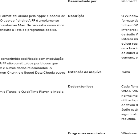
Desenvolvido por
Microsoft
 Format, foi criado pela Apple e baseia-se
Descrição
O Windows
 O tipo de ficheiro AIFF é amplamente
formato de
em sistemas Mac. Se não sabe como abrir
ficheiro 
onsulte a lista de programas abaixo.
inferiores
de áudio 
leitores m
quiser re
uma boa i
de saber 
comuns, co
o comprimido codificado com modulação
AIFF são constituídos por blocos que
m e outros dados relacionados. A
Extensão do arquivo
.wma
mmon Chunk e o Sound Data Chunk; outros
Dados técnicos
Cada fich
WMA, WMA
om o iTunes, o QuickTime Player, o Media
normalmen
utilizado 
de taxas 
áudio esté
significat
reduzida.
Programas associados
Windows M