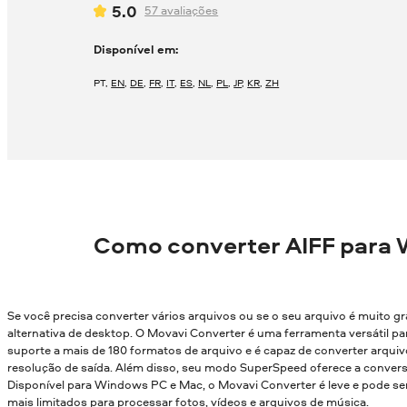
5.0
57
avaliações
Disponível em:
PT
,
EN
,
DE
,
FR
,
IT
,
ES
,
NL
,
PL
,
JP
,
KR
,
ZH
Como converter AIFF para
Se você precisa converter vários arquivos ou se o seu arquivo é muito g
alternativa de desktop. O Movavi Converter é uma ferramenta versátil par
suporte a mais de 180 formatos de arquivo e é capaz de converter arqui
resolução de saída. Além disso, seu modo SuperSpeed oferece a conver
Disponível para Windows PC e Mac, o Movavi Converter é leve e pode
mais limitados para processar fotos, vídeos e arquivos de música.