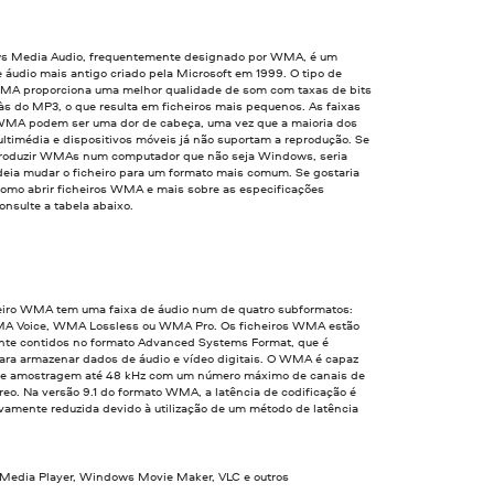
 Media Audio, frequentemente designado por WMA, é um
 áudio mais antigo criado pela Microsoft em 1999. O tipo de
WMA proporciona uma melhor qualidade de som com taxas de bits
 às do MP3, o que resulta em ficheiros mais pequenos. As faixas
WMA podem ser uma dor de cabeça, uma vez que a maioria dos
ultimédia e dispositivos móveis já não suportam a reprodução. Se
produzir WMAs num computador que não seja Windows, seria
deia mudar o ficheiro para um formato mais comum. Se gostaria
como abrir ficheiros WMA e mais sobre as especificações
nsulte a tabela abaixo.
eiro WMA tem uma faixa de áudio num de quatro subformatos:
 Voice, WMA Lossless ou WMA Pro. Os ficheiros WMA estão
te contidos no formato Advanced Systems Format, que é
para armazenar dados de áudio e vídeo digitais. O WMA é capaz
de amostragem até 48 kHz com um número máximo de canais de
reo. Na versão 9.1 do formato WMA, a latência de codificação é
ivamente reduzida devido à utilização de um método de latência
edia Player, Windows Movie Maker, VLC e outros