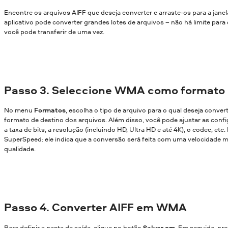
Encontre os arquivos AIFF que deseja converter e arraste-os para a jane
aplicativo pode converter grandes lotes de arquivos – não há limite par
você pode transferir de uma vez.
Passo 3. Seleccione WMA como formato 
No menu
Formatos
, escolha o tipo de arquivo para o qual deseja conver
formato de destino dos arquivos. Além disso, você pode ajustar as confi
a taxa de bits, a resolução (incluindo HD, Ultra HD e até 4K), o codec, etc
SuperSpeed: ele indica que a conversão será feita com uma velocidade m
qualidade.
Passo 4. Converter AIFF em WMA
Para definir a pasta de saída, clique no botão
Salvar em
. Em seguida, pr