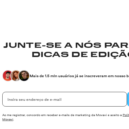
JUNTE-SE A NÓS PA
DICAS DE EDIÇÃO
Mais de 1.5 mln usuários já se inscreveram em nosso 
Seu e-mail
Ao me registrar, concordo em receber e-mails de marketing da Movavi e aceito a
Polí
Movavi
.