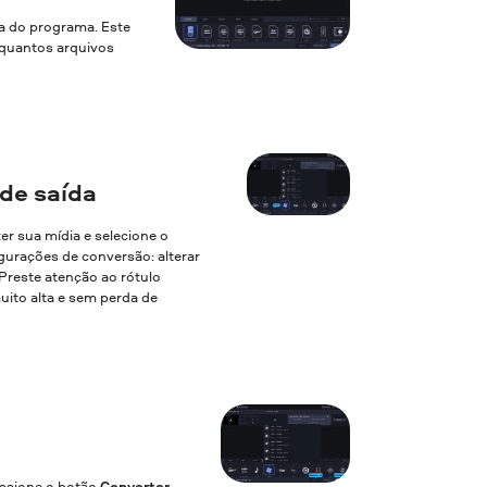
la do programa. Este
a quantos arquivos
de saída
ter sua mídia e selecione o
gurações de conversão: alterar
. Preste atenção ao rótulo
uito alta e sem perda de
essione o botão
Converter