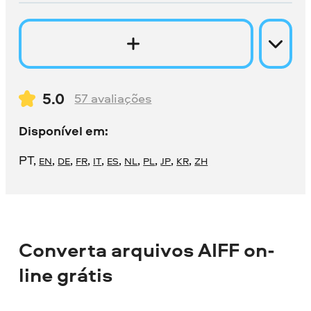
5.0
57
avaliações
Disponível em:
PT
,
,
,
,
,
,
,
,
,
,
EN
DE
FR
IT
ES
NL
PL
JP
KR
ZH
Converta arquivos AIFF on-
line grátis