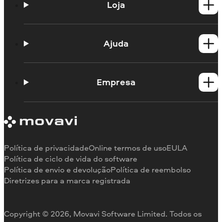
Loja
Produtos para Windows
Produtos para Mac
Ajuda
Guias práticos
Portal de aprendizagem
Empresa
Contato do suporte
Requisitos de sistema
Sobre a Movavi
Limitações da versão de teste
Testemunhos
Cancelar assinatura
Comentários na mídia
Reembolso
Por que nos escolher
Política de privacidade
Online termos de uso
EULA
Para o trabalho
Política de ciclo de vida do software
Política de envio e devolução
Política de reembolso
Diretrizes para a marca registrada
Copyright © 2026, Movavi Software Limited. Todos os