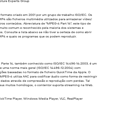
cture Experts Group
formato criado em 2001 por um grupo de trabalho ISO/IEC. Os
MP4 são ficheiros multimédia utilizados para armazenar vídeo/
tros conteúdos. Abreviatura de "MPEG-4 Part 14", este tipo de
é muito comum e reconhecido pela maioria dos sistemas e
os. Consulte a lista abaixo se não tiver a certeza de como abrir
 MP4 e quais os programas que os podem reproduzir.
Parte 14, também conhecido como ISO/IEC 14496-14:2003, é um
e uma norma mais geral (ISO/IEC 14496-12:2004) com
ações baseadas no formato de ficheiro QuickTime da Apple. O
MPEG-4 utiliza AAC para codificar áudio como forma de restringir
e dados através de compressão e reprodução com perdas. Tal
eus muitos homólogos, o contentor suporta streaming na Web.
uickTime Player, Windows Media Player, VLC, RealPlayer