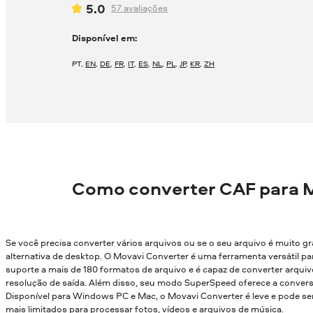
5.0
57
avaliações
Disponível em:
PT
,
EN
,
DE
,
FR
,
IT
,
ES
,
NL
,
PL
,
JP
,
KR
,
ZH
Como converter CAF para 
Se você precisa converter vários arquivos ou se o seu arquivo é muito g
alternativa de desktop. O Movavi Converter é uma ferramenta versátil par
suporte a mais de 180 formatos de arquivo e é capaz de converter arqui
resolução de saída. Além disso, seu modo SuperSpeed oferece a conver
Disponível para Windows PC e Mac, o Movavi Converter é leve e pode
mais limitados para processar fotos, vídeos e arquivos de música.