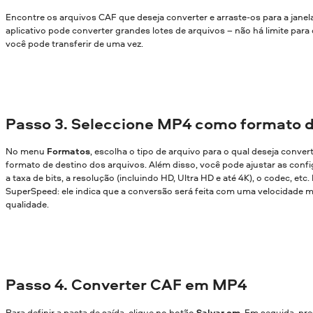
Encontre os arquivos CAF que deseja converter e arraste-os para a jane
aplicativo pode converter grandes lotes de arquivos – não há limite par
você pode transferir de uma vez.
Passo 3. Seleccione MP4 como formato d
No menu
Formatos
, escolha o tipo de arquivo para o qual deseja conver
formato de destino dos arquivos. Além disso, você pode ajustar as confi
a taxa de bits, a resolução (incluindo HD, Ultra HD e até 4K), o codec, etc
SuperSpeed: ele indica que a conversão será feita com uma velocidade m
qualidade.
Passo 4. Converter CAF em MP4
Para definir a pasta de saída, clique no botão
Salvar em
. Em seguida, pr