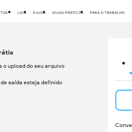
UTOS
LOJA
AJUDA
GUIAS PRÁTICOS
PARA O TRABALHO
átis
a o upload do seu arquivo
de saída esteja definido
Conve