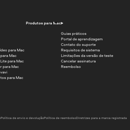
Produtos para Mac
Guias práticos
Portal de aprendizagem
Contato do suporte
ídeo para Mac
Requisitos de sistema
o para Mac
Limitações da versão de teste
 Lite para Mac
Cancelar assinatura
r para Mac
Reembolso
vavi
tos para Mac
e
Política de envio e devolução
Política de reembolso
Diretrizes para a marca registrada