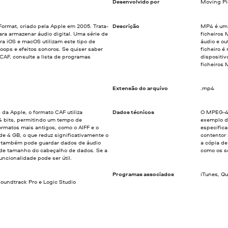
Desenvolvido por
Moving Pi
ormat, criado pela Apple em 2005. Trata-
Descrição
MP4 é um 
ra armazenar áudio digital. Uma série de
ficheiros 
ra iOS e macOS utilizam este tipo de
áudio e ou
 loops e efeitos sonoros. Se quiser saber
ficheiro 
 CAF, consulte a lista de programas
dispositiv
ficheiros
Extensão do arquivo
.mp4
da Apple, o formato CAF utiliza
Dados técnicos
O MPEG-4 
4 bits, permitindo um tempo de
exemplo d
ormatos mais antigos, como o AIFF e o
especific
e 4 GB, o que reduz significativamente o
contentor 
 também pode guardar dados de áudio
a cópia d
 de tamanho do cabeçalho de dados. Se a
como os s
uncionalidade pode ser útil.
Programas associados
iTunes, Q
oundtrack Pro e Logic Studio