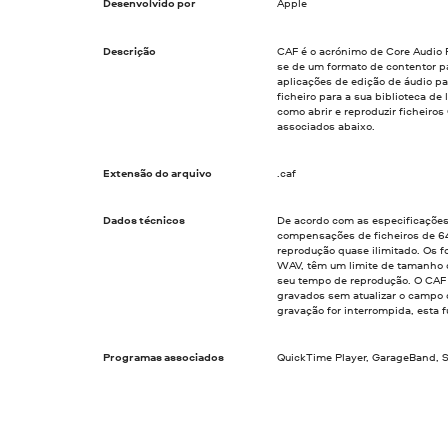
Desenvolvido por
Apple
Descrição
CAF é o acrónimo de Core Audio F
se de um formato de contentor pa
aplicações de edição de áudio pa
ficheiro para a sua biblioteca de
como abrir e reproduzir ficheiros
associados abaixo.
Extensão do arquivo
.caf
Dados técnicos
De acordo com as especificações 
compensações de ficheiros de 6
reprodução quase ilimitado. Os f
WAV, têm um limite de tamanho d
seu tempo de reprodução. O CAF
gravados sem atualizar o campo
gravação for interrompida, esta f
Programas associados
QuickTime Player, GarageBand, S