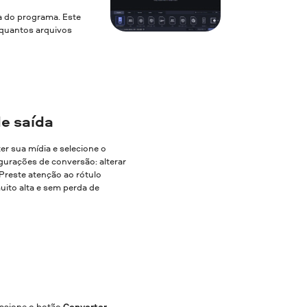
la do programa. Este
a quantos arquivos
e saída
ter sua mídia e selecione o
gurações de conversão: alterar
. Preste atenção ao rótulo
uito alta e sem perda de
essione o botão
Converter