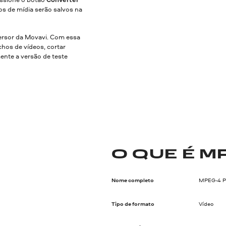
os de mídia serão salvos na
rsor da Movavi. Com essa
hos de vídeos, cortar
mente a versão de teste
O QUE É M
Nome completo
MPEG-4 Pa
Tipo de formato
Vídeo