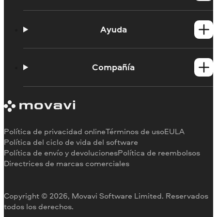
Productos para Windows
Productos para Mac
Ayuda
Tutoriales
Portal de aprendizaje
Compañía
Contactar con asistencia
Requisitos del sistema
Información sobre Movavi
Limitaciones de la versión de prueba
Testimonios
Cancelar suscripción
Reseñas en los medios
Reembolso
Por qué elegirnos
Política de privacidad online
Términos de uso
EULA
Para el trabajo
Política del ciclo de vida del software
Política de envío y devoluciones
Política de reembolsos
Directrices de marcas comerciales
Copyright © 2026, Movavi Software Limited. Reservados
todos los derechos.