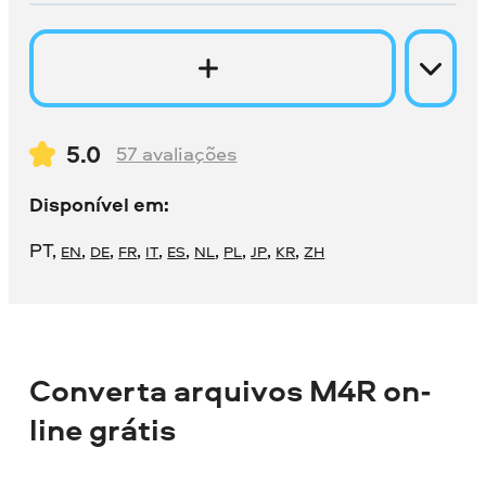
5.0
57
avaliações
Disponível em:
PT
,
,
,
,
,
,
,
,
,
,
EN
DE
FR
IT
ES
NL
PL
JP
KR
ZH
Converta arquivos M4R on-
line grátis