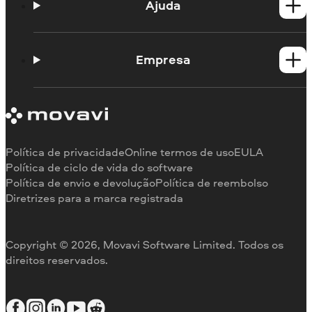
Produtos para Mac
Ajuda
Guias práticos
Portal de aprendizagem
Empresa
Contato do suporte
Requisitos de sistema
Sobre a Movavi
Limitações da versão de teste
Testemunhos
Cancelar assinatura
Comentários na mídia
Reembolso
Por que nos escolher
Política de privacidade
Online termos de uso
EULA
Para o trabalho
Política de ciclo de vida do software
Política de envio e devolução
Política de reembolso
Diretrizes para a marca registrada
Copyright © 2026, Movavi Software Limited. Todos os
direitos reservados.