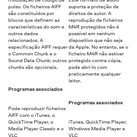
pulso. Os ficheiros AIFF
suporta a proteção de
são constituídos por
direitos de autor. A
blocos que definem as
reprodução de ficheiros
características do som e
M4R protegidos não é
outros dados
possível em nenhum
relacionados. A
dispositivo que não seja
especificação AIFF requer
da Apple. No entanto, se o
o Common Chunk e o
ficheiro M4R não estiver
Sound Data Chunk; outros
protegido contra cópia,
chunks são opcionais.
pode abri-lo com
praticamente qualquer
leitor.
Programas associados
Programas associados
Pode reproduzir ficheiros
AIFF com o iTunes, o
QuickTime Player, o
iTunes, QuickTime Player,
Media Player Classic e o
Windows Media Player e
VLC
VLC