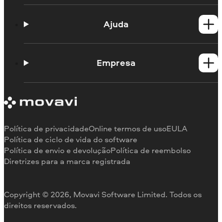
Produtos para Windows
Produtos para Mac
Ajuda
Guias práticos
Portal de aprendizagem
Empresa
Contato do suporte
Requisitos de sistema
Sobre a Movavi
Limitações da versão de teste
Testemunhos
Cancelar assinatura
Comentários na mídia
Reembolso
Por que nos escolher
Política de privacidade
Online termos de uso
EULA
Para o trabalho
Política de ciclo de vida do software
Política de envio e devolução
Política de reembolso
Diretrizes para a marca registrada
Copyright © 2026, Movavi Software Limited. Todos os
direitos reservados.