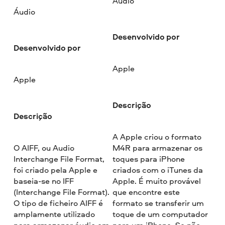
Áudio
Áudio
Desenvolvido por
Desenvolvido por
Apple
Apple
Descrição
Descrição
A Apple criou o formato
O AIFF, ou Audio
M4R para armazenar os
Interchange File Format,
toques para iPhone
foi criado pela Apple e
criados com o iTunes da
baseia-se no IFF
Apple. É muito provável
(Interchange File Format).
que encontre este
O tipo de ficheiro AIFF é
formato se transferir um
amplamente utilizado
toque de um computador
para armazenar áudio em
para um iPhone. Se não