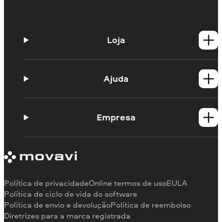
Loja
Produtos para Windows
Produtos para Mac
Ajuda
Guias práticos
Portal de aprendizagem
Empresa
Contato do suporte
Requisitos de sistema
Sobre a Movavi
Limitações da versão de teste
Testemunhos
Cancelar assinatura
Comentários na mídia
Reembolso
Por que nos escolher
Política de privacidade
Online termos de uso
EULA
Para o trabalho
Política de ciclo de vida do software
Política de envio e devolução
Política de reembolso
Diretrizes para a marca registrada