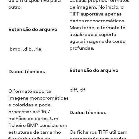
outro.
de imagem. No início, o
TIFF suportava apenas
dados monocromáticos.
Mais tarde, o formato foi
Extensão do arquivo
atualizado e suporta
agora imagens de cores
profundas.
.bmp, .dib, .rle.
Extensão do arquivo
Dados técnicos
.tiff, .tif
O formato suporta
imagens monocromáticas
e coloridas e pode
processar até 16,7
Dados técnicos
milhões de cores. Um
ficheiro BMP consiste em
estruturas de tamanho
Os ficheiros TIFF utilizam
fixo (cabeçalho do
compressão sem perdas,