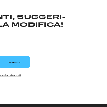
TI, SUGGERI­
LA MODIFICA!
Iscrivimi
a sulla privacy di