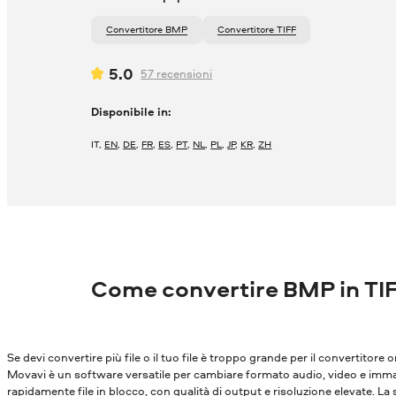
Convertitore BMP
Convertitore TIFF
5.0
57
recensioni
Disponibile in:
IT
,
EN
,
DE
,
FR
,
ES
,
PT
,
NL
,
PL
,
JP
,
KR
,
ZH
Come convertire BMP in TI
Se devi convertire più file o il tuo file è troppo grande per il convertitore o
Movavi è un software versatile per cambiare formato audio, video e immagi
rapidamente file in blocco, con qualità di output e risoluzione elevate. La