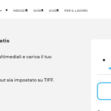
NEGOZIO
GUIDA
GUIDE
PER IL LAVORO
atis
ultimediali e carica il tuo
put sia impostato su TIFF.