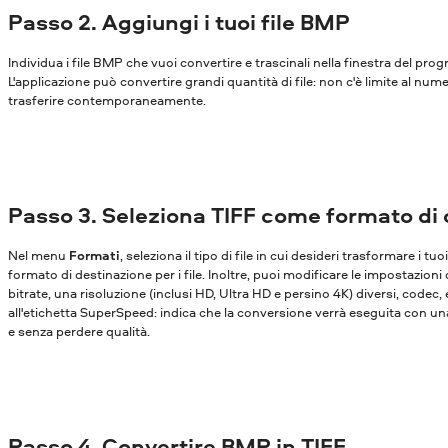
Passo 2. Aggiungi i tuoi file BMP
Individua i file BMP che vuoi convertire e trascinali nella finestra del pr
L'applicazione può convertire grandi quantità di file: non c'è limite al nume
trasferire contemporaneamente.
Passo 3. Seleziona TIFF come formato di 
Nel menu
Formati
, seleziona il tipo di file in cui desideri trasformare i tu
formato di destinazione per i file. Inoltre, puoi modificare le impostazioni
bitrate, una risoluzione (inclusi HD, Ultra HD e persino 4K) diversi, codec,
all'etichetta SuperSpeed: indica che la conversione verrà eseguita con una
e senza perdere qualità.
Passo 4. Convertire BMP in TIFF