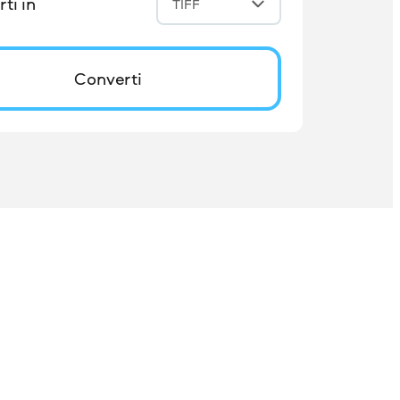
ti in
TIFF
Converti