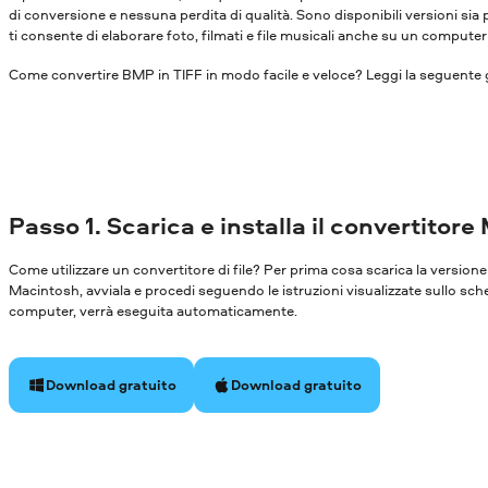
di conversione e nessuna perdita di qualità. Sono disponibili versioni s
ti consente di elaborare foto, filmati e file musicali anche su un compute
Come convertire BMP in TIFF in modo facile e veloce? Leggi la seguente g
Passo 1. Scarica e installa il convertitore
Come utilizzare un convertitore di file? Per prima cosa scarica la versi
Macintosh, avviala e procedi seguendo le istruzioni visualizzate sullo sch
computer, verrà eseguita automaticamente.
Download gratuito
Download gratuito