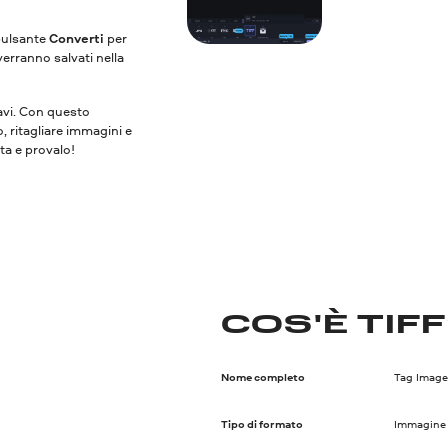
 pulsante
Converti
per
verranno salvati nella
vavi. Con questo
o, ritagliare immagini e
ita e provalo!
COS'È TIF
Nome completo
Tag Image
Tipo di formato
Immagine