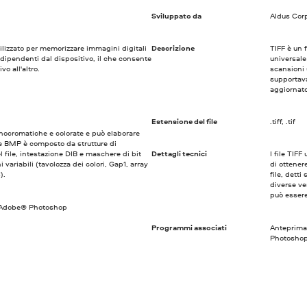
Sviluppato da
Aldus Cor
tilizzato per memorizzare immagini digitali
Descrizione
TIFF è un 
dipendenti dal dispositivo, il che consente
universale
vo all'altro.
scansioni 
supportava
aggiornato
Estensione del file
.tiff, .tif
nocromatiche e colorate e può elaborare
file BMP è composto da strutture di
 file, intestazione DIB e maschere di bit
Dettagli tecnici
I file TIF
 variabili (tavolozza dei colori, Gap1, array
di ottener
).
file, dett
diverse ve
può essere
e, Adobe® Photoshop
Programmi associati
Anteprima
Photoshop