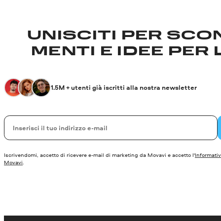
UNISCITI PER SCON
MENTI E IDEE PER 
1.5M + utenti già iscritti alla nostra newsletter
La tua e-mail
Iscrivendomi, accetto di ricevere e-mail di marketing da Movavi e accetto l'
Informativ
Movavi
.