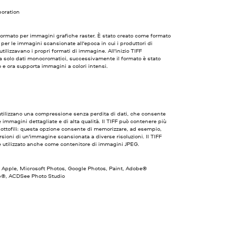
poration
formato per immagini grafiche raster. È stato creato come formato
 per le immagini scansionate all'epoca in cui i produttori di
utilizzavano i propri formati di immagine. All'inizio TIFF
 solo dati monocromatici, successivamente il formato è stato
 e ora supporta immagini a colori intensi.
F utilizzano una compressione senza perdita di dati, che consente
e immagini dettagliate e di alta qualità. Il TIFF può contenere più
i sottofili: questa opzione consente di memorizzare, ad esempio,
rsioni di un'immagine scansionata a diverse risoluzioni. Il TIFF
 utilizzato anche come contenitore di immagini JPEG.
 Apple, Microsoft Photos, Google Photos, Paint, Adobe®
®, ACDSee Photo Studio