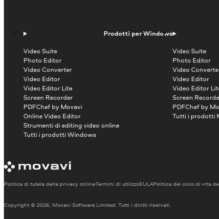
Prodotti per Windows
Video Suite
Video Suite
Photo Editor
Photo Editor
Video Converter
Video Converte
Video Editor
Video Editor
Video Editor Lite
Video Editor Lit
Screen Recorder
Screen Recorde
PDFChef by Movavi
PDFChef by Mo
Online Video Editor
Tutti i prodotti
Strumenti di editing video online
Tutti i prodotti Windows
Politica di tutela della privacy online
Termini di utilizzo
EULA
Politica del ciclo di vita d
Copyright © 2026, Movavi Software Limited. Tutti i diritti riservati.