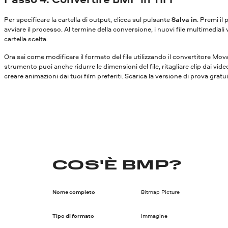
Per specificare la cartella di output, clicca sul pulsante
Salva in
. Premi il
avviare il processo. Al termine della conversione, i nuovi file multimediali 
cartella scelta.
Ora sai come modificare il formato del file utilizzando il convertitore Mo
strumento puoi anche ridurre le dimensioni del file, ritagliare clip dai vide
creare animazioni dai tuoi film preferiti. Scarica la versione di prova gratu
COS'È BMP?
Nome completo
Bitmap Picture
Tipo di formato
Immagine