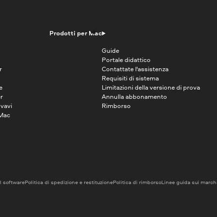
Prodotti per Mac
Guide
Portale didattico
r
Contattate l'assistenza
Requisiti di sistema
e
Limitazioni della versione di prova
r
Annulla abbonamento
vavi
Rimborso
 Mac
el software
Politica di spedizione e restituzione
Politica di rimborso
Linee guida sui marchi