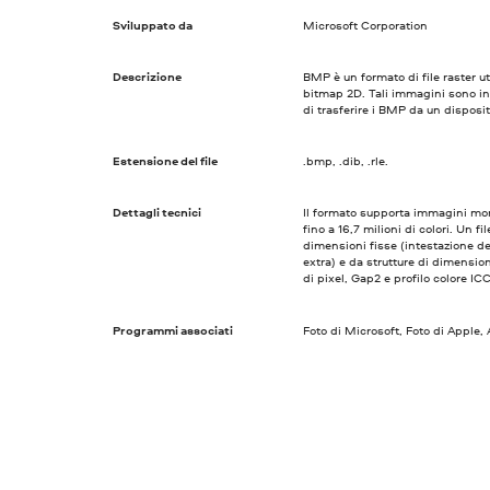
Sviluppato da
Microsoft Corporation
Descrizione
BMP è un formato di file raster u
bitmap 2D. Tali immagini sono in
di trasferire i BMP da un dispositi
Estensione del file
.bmp, .dib, .rle.
Dettagli tecnici
Il formato supporta immagini mo
fino a 16,7 milioni di colori. Un 
dimensioni fisse (intestazione del
extra) e da strutture di dimensioni
di pixel, Gap2 e profilo colore ICC
Programmi associati
Foto di Microsoft, Foto di Appl