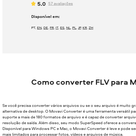
5.0
57
avaliações
Disponível em:
PT
,
EN
,
DE
,
FR
,
IT
,
ES
,
NL
,
PL
,
JP
,
KR
,
ZH
Como converter FLV para 
Se você precisa converter vários arquivos ou se o seu arquivo é muito g
alternativa de desktop. O Movavi Converter é uma ferramenta versátil par
suporte a mais de 180 formatos de arquivo e é capaz de converter arqui
resolução de saída. Além disso, seu modo SuperSpeed oferece a conver
Disponível para Windows PC e Mac, o Movavi Converter é leve e pode
mais limitados para processar fotos, vídeos e arquivos de música.