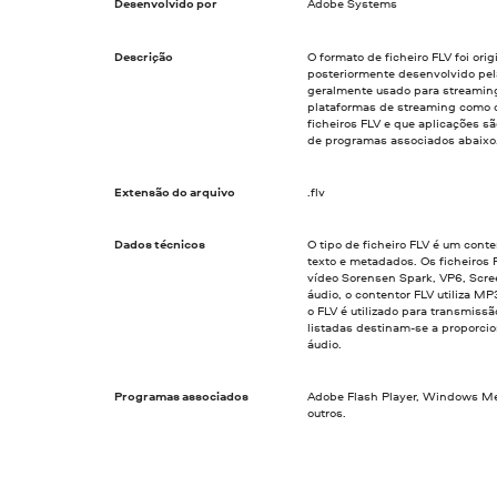
Desenvolvido por
Adobe Systems
Descrição
O formato de ficheiro FLV foi or
posteriormente desenvolvido pel
geralmente usado para streaming
plataformas de streaming como o
ficheiros FLV e que aplicações sã
de programas associados abaixo
Extensão do arquivo
.flv
Dados técnicos
O tipo de ficheiro FLV é um cont
texto e metadados. Os ficheiros
vídeo Sorensen Spark, VP6, Scre
áudio, o contentor FLV utiliza 
o FLV é utilizado para transmiss
listadas destinam-se a proporci
áudio.
Programas associados
Adobe Flash Player, Windows Med
outros.