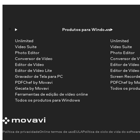
Produtos para Windows
Unlimited
Unlimited
Video Suite
Video Suite
Photo Editor
Photo Editor
Conversor de Vídeo
Conversor de V
Editor de Vídeo
Editor de Víde
Editor de Vídeo Lite
Editor de Vídeo
Gravador de Tela para PC
Screen Recorde
PDFChef by Movavi
PDFChef by Mo
Gecata by Movavi
Todos os produ
Ferramentas de edição de vídeo online
Todos os produtos para Windows
Política de privacidade
Online termos de uso
EULA
Política de ciclo de vida do softwar