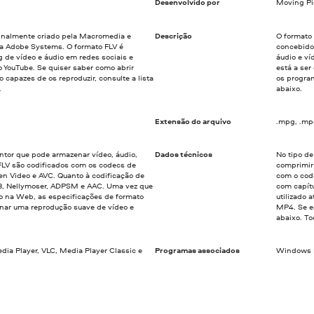
Desenvolvido por
Moving Pi
iginalmente criado pela Macromedia e
Descrição
O formato 
a Adobe Systems. O formato FLV é
concebido
 de vídeo e áudio em redes sociais e
áudio e ví
 YouTube. Se quiser saber como abrir
está a se
o capazes de os reproduzir, consulte a lista
os progra
.
abaixo.
Extensão do arquivo
.mpg, .m
entor que pode armazenar vídeo, áudio,
Dados técnicos
No tipo d
 FLV são codificados com os codecs de
comprimir 
en Video e AVC. Quanto à codificação de
com o cod
MP3, Nellymoser, ADPSM e AAC. Uma vez que
com capít
ão na Web, as especificações de formato
utilizado 
onar uma reprodução suave de vídeo e
MP4. Se es
abaixo. T
ia Player, VLC, Media Player Classic e
Programas associados
Windows M