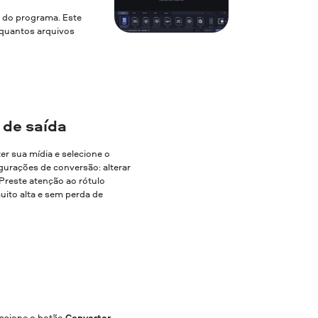
a do programa. Este
a quantos arquivos
 de saída
ter sua mídia e selecione o
gurações de conversão: alterar
. Preste atenção ao rótulo
uito alta e sem perda de
essione o botão
Converter