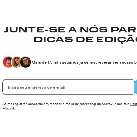
JUNTE-SE A NÓS PA
DICAS DE EDIÇÃO
Mais de 1.5 mln usuários já se inscreveram em nosso 
Seu e-mail
Ao me registrar, concordo em receber e-mails de marketing da Movavi e aceito a
Polí
Movavi
.