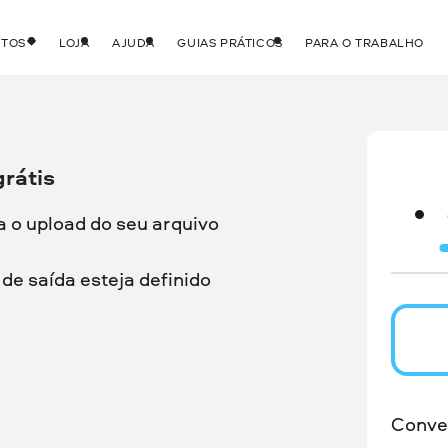
UTOS
LOJA
AJUDA
GUIAS PRÁTICOS
PARA O TRABALHO
rátis
a o upload do seu arquivo
de saída esteja definido
Conve