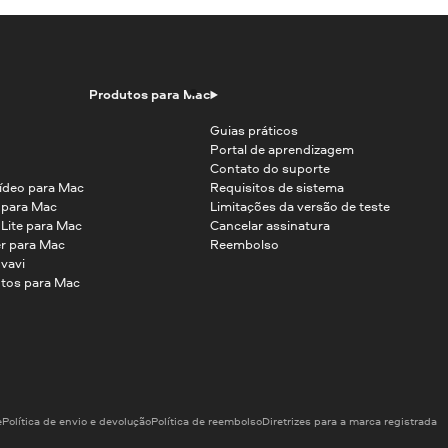
Produtos para Mac
Guias práticos
Portal de aprendizagem
Contato do suporte
ídeo para Mac
Requisitos de sistema
o para Mac
Limitações da versão de teste
 Lite para Mac
Cancelar assinatura
r para Mac
Reembolso
vavi
tos para Mac
e
Política de envio e devolução
Política de reembolso
Diretrizes para a marca registrada