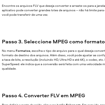
Encontre os arquivos FLV que deseja converter e arraste-os para a janel
aplicativo pode converter grandes lotes de arquivos – não há limite par
você pode transferir de uma vez.
Passo 3. Seleccione MPEG como formato
No menu
Formatos
, escolha o tipo de arquivo para o qual deseja conver
formato de destino dos arquivos. Além disso, você pode ajustar as confi
a taxa de bits, a resolução (incluindo HD, Ultra HD e até 4K), o codec, etc
SuperSpeed: ele indica que a conversão será feita com uma velocidade m
qualidade.
Passo 4. Converter FLV em MPEG
Para definir a pasta de saída, clique no botão
Salvar em
. Em seguida, pr