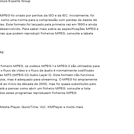
cture Experts Group
MPEG foi criado por peritos da ISO e da IEC. Inicialmente, foi
 como uma norma para a compressão com perdas de dados de
deo. Este formato foi lançado pela primeira vez em 1993 e ainda
r desenvolvido. Para saber mais sobre as especificações MPEG e
mas que podem reproduzir ficheiros MPEG, consulte a tabela
peg
e ficheiro MPEG, os codecs MPEG-1 e MPEG-2 são utilizados para
o fluxo de vídeo e o fluxo de áudio é normalmente codificado
ec MP2 (MPEG-1/2 Audio Layer II). Este formato não funciona
ulos, mas é adequado para streaming. O MPEG foi amplamente
até ao início da década de 2000, mas foi quase substituído pelo
tá a pensar como abrir um ficheiro MPEG, consulte a lista
odos estes programas reproduzem ficheiros MPEG.
edia Player, QuickTime, VLC, KMPlayer e muito mais