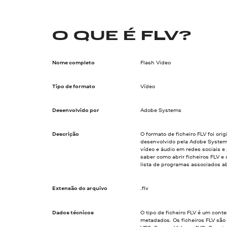
O QUE É FLV?
Nome completo
Flash Video
Tipo de formato
Vídeo
Desenvolvido por
Adobe Systems
Descrição
O formato de ficheiro FLV foi or
desenvolvido pela Adobe System
vídeo e áudio em redes sociais e
saber como abrir ficheiros FLV e 
lista de programas associados a
Extensão do arquivo
.flv
Dados técnicos
O tipo de ficheiro FLV é um cont
metadados. Os ficheiros FLV são