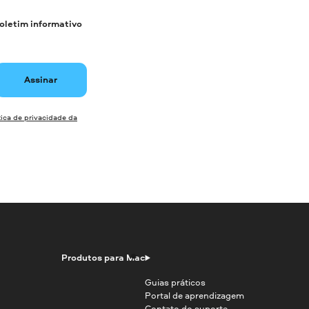
boletim informativo
Assinar
tica de privacidade da
Produtos para Mac
Guias práticos
Portal de aprendizagem
Contato do suporte