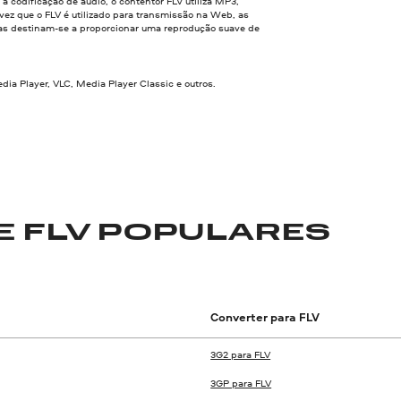
à codificação de áudio, o contentor FLV utiliza MP3,
z que o FLV é utilizado para transmissão na Web, as
das destinam-se a proporcionar uma reprodução suave de
ia Player, VLC, Media Player Classic e outros.
 FLV POPULARES
Converter para FLV
3G2 para FLV
3GP para FLV