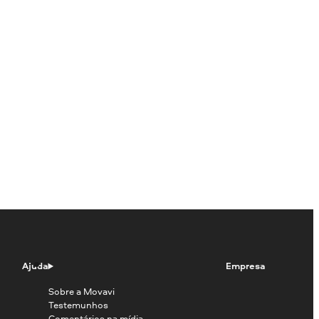
Ajuda
Empresa
Sobre a Movavi
Testemunhos
Comentários na mídia