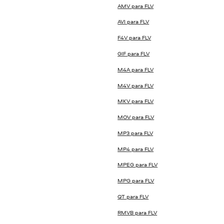
AMV para FLV
AVI para FLV
F4V para FLV
GIF para FLV
M4A para FLV
M4V para FLV
MKV para FLV
MOV para FLV
MP3 para FLV
MP4 para FLV
MPEG para FLV
MPG para FLV
QT para FLV
RMVB para FLV