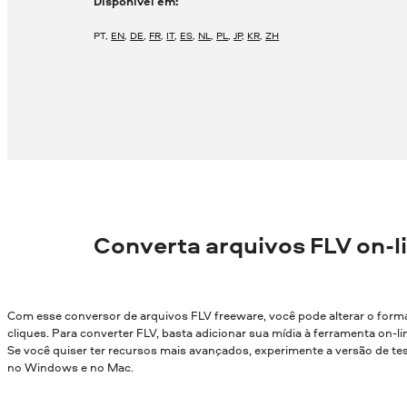
Disponível em:
PT
,
EN
,
DE
,
FR
,
IT
,
ES
,
NL
,
PL
,
JP
,
KR
,
ZH
Converta arquivos FLV on-li
Com esse conversor de arquivos FLV freeware, você pode alterar o form
cliques. Para converter FLV, basta adicionar sua mídia à ferramenta on-lin
Se você quiser ter recursos mais avançados, experimente a versão de t
no Windows e no Mac.