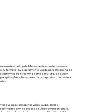
iginalmente criado pela Macromedia e posteriormente
s. O formato FLV é geralmente usado para streaming de
 plataformas de streaming como o YouTube. Se quiser
que aplicações são capazes de os reproduzir, consulte a
baixo.
entor que pode armazenar vídeo, áudio, texto e
 codificados com os codecs de vídeo Sorensen Spark,