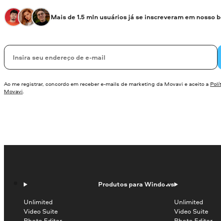
Mais de 1.5 mln usuários já se inscreveram em nosso 
Seu e-mail
Ao me registrar, concordo em receber e-mails de marketing da Movavi e aceito a
Polí
Movavi
.
Produtos para Windows
Unlimited
Unlimited
Video Suite
Video Suite
Photo Editor
Photo Editor