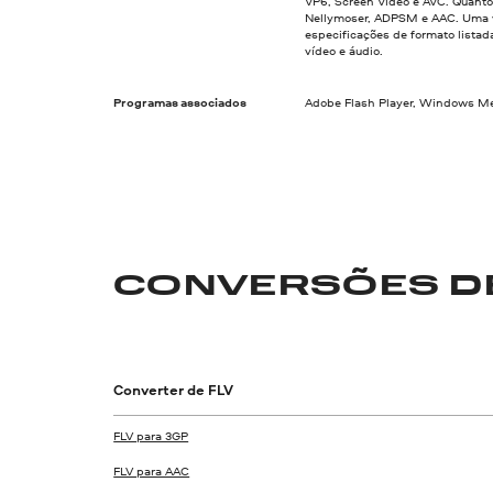
VP6, Screen Video e AVC. Quanto 
Nellymoser, ADPSM e AAC. Uma ve
especificações de formato lista
vídeo e áudio.
Programas associados
Adobe Flash Player, Windows Med
CONVERSÕES DE
Converter de FLV
FLV para 3GP
FLV para AAC