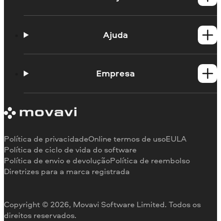
Produtos para Windows
Produtos para Mac
Ajuda
Guias práticos
Portal de aprendizagem
Empresa
Contato do suporte
Requisitos de sistema
Sobre a Movavi
Limitações da versão de teste
Testemunhos
Cancelar assinatura
Comentários na mídia
Reembolso
Por que nos escolher
Política de privacidade
Online termos de uso
EULA
Para o trabalho
Política de ciclo de vida do software
Política de envio e devolução
Política de reembolso
Diretrizes para a marca registrada
Copyright © 2026, Movavi Software Limited. Todos os
direitos reservados.