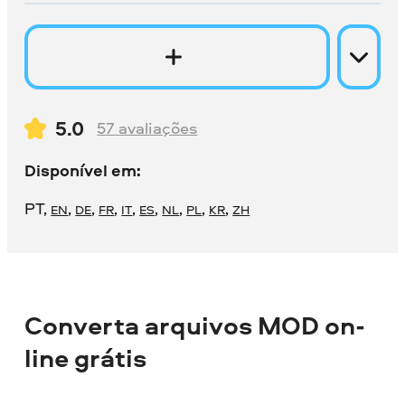
5.0
57
avaliações
Disponível em:
PT
,
,
,
,
,
,
,
,
,
EN
DE
FR
IT
ES
NL
PL
KR
ZH
Converta arquivos MOD on-
line grátis