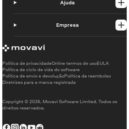
Produtos para Mac
Ajuda
Guias práticos
Portal de aprendizagem
Empresa
Contato do suporte
Requisitos de sistema
Sobre a Movavi
Limitações da versão de teste
Testemunhos
Cancelar assinatura
Comentários na mídia
Reembolso
Por que nos escolher
Política de privacidade
Online termos de uso
EULA
Para o trabalho
Política de ciclo de vida do software
Política de envio e devolução
Política de reembolso
Diretrizes para a marca registrada
Copyright © 2026, Movavi Software Limited. Todos os
direitos reservados.