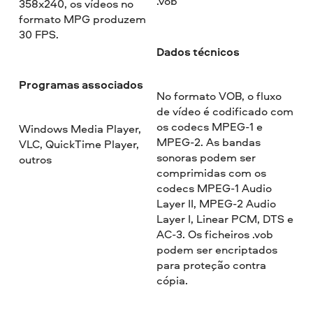
.vob
358x240, os vídeos no
formato MPG produzem
30 FPS.
Dados técnicos
Programas associados
No formato VOB, o fluxo
de vídeo é codificado com
os codecs MPEG-1 e
Windows Media Player,
MPEG-2. As bandas
VLC, QuickTime Player,
sonoras podem ser
outros
comprimidas com os
codecs MPEG-1 Audio
Layer II, MPEG-2 Audio
Layer I, Linear PCM, DTS e
AC-3. Os ficheiros .vob
podem ser encriptados
para proteção contra
cópia.