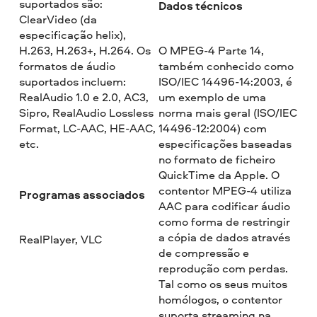
suportados são:
Dados técnicos
ClearVideo (da
especificação helix),
H.263, H.263+, H.264. Os
O MPEG-4 Parte 14,
formatos de áudio
também conhecido como
suportados incluem:
ISO/IEC 14496-14:2003, é
RealAudio 1.0 e 2.0, AC3,
um exemplo de uma
Sipro, RealAudio Lossless
norma mais geral (ISO/IEC
Format, LC-AAC, HE-AAC,
14496-12:2004) com
etc.
especificações baseadas
no formato de ficheiro
QuickTime da Apple. O
contentor MPEG-4 utiliza
Programas associados
AAC para codificar áudio
como forma de restringir
a cópia de dados através
RealPlayer, VLC
de compressão e
reprodução com perdas.
Tal como os seus muitos
homólogos, o contentor
suporta streaming na