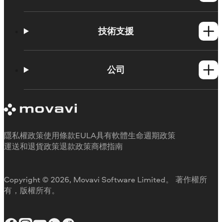
Windows產品
Mac產品
技術支援
操作方法
學習平台
公司
Movavi 產品系統需求
試用版限制
關於 Movavi
取消訂閱
客戶評價
聯絡支援人員
媒體評論
退款
為何要選擇我們
隱私權政策
使用條款
EULA
具有軟體生命週期政策
工作用
運送和退貨政策
退款政策
商標指南
Copyright © 2026, Movavi Software Limited。 著作權所
有，版權所有。