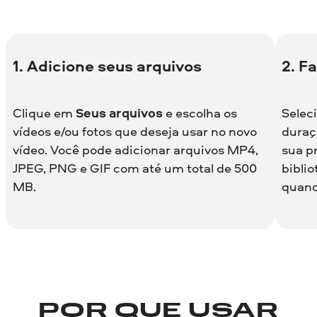
1. Adicione seus arquivos
2. F
Clique em
Seus arquivos
e escolha os
Seleci
vídeos e/ou fotos que deseja usar no novo
duraç
vídeo. Você pode adicionar arquivos MP4,
sua p
JPEG, PNG e GIF com até um total de 500
bibli
MB.
quand
POR QUE USAR