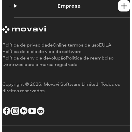
Portal de aprendizagem
Empresa
Contato do suporte
Requisitos de sistema
Sobre a Movavi
Limitações da versão de teste
Testemunhos
Cancelar assinatura
Comentários na mídia
Reembolso
Por que nos escolher
Política de privacidade
Online termos de uso
EULA
Para o trabalho
Política de ciclo de vida do software
Política de envio e devolução
Política de reembolso
Diretrizes para a marca registrada
Copyright © 2026, Movavi Software Limited. Todos os
direitos reservados.