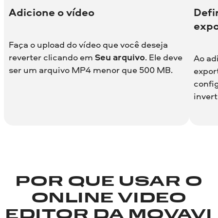
Adicione o vídeo
Defi
expo
Faça o upload do vídeo que você deseja
reverter clicando em
Seu arquivo
. Ele deve
Ao adi
ser um arquivo MP4 menor que 500 MB.
expor
confi
invert
POR QUE USAR O
ONLINE VIDEO
EDITOR DA MOVAVI