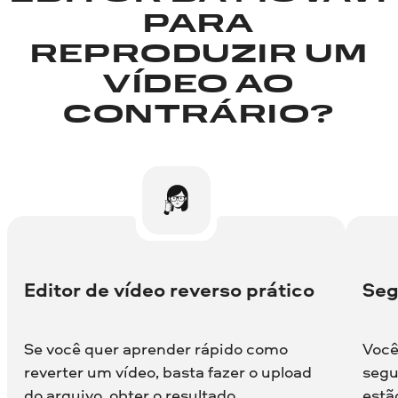
PARA
REPRODUZIR UM
VÍDEO AO
CONTRÁRIO?
Editor de vídeo reverso prático
Seg
Se você quer aprender rápido como
Você
reverter um vídeo, basta fazer o upload
segu
do arquivo, obter o resultado
estã