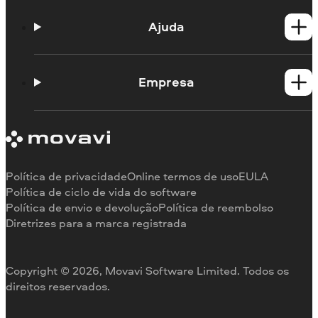
Produtos para Windows
Produtos para Mac
Ajuda
Guias práticos
Portal de aprendizagem
Empresa
Contato do suporte
Requisitos de sistema
Sobre a Movavi
Limitações da versão de teste
Testemunhos
Cancelar assinatura
Comentários na mídia
Reembolso
Por que nos escolher
Política de privacidade
Online termos de uso
EULA
Para o trabalho
Política de ciclo de vida do software
Política de envio e devolução
Política de reembolso
Diretrizes para a marca registrada
Copyright © 2026, Movavi Software Limited. Todos os
direitos reservados.