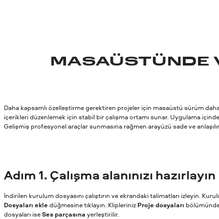
MASAÜSTÜNDE V
Daha kapsamlı özelleştirme gerektiren projeler için masaüstü sürüm daha üs
içerikleri düzenlemek için stabil bir çalışma ortamı sunar. Uygulama içinde
Gelişmiş profesyonel araçlar sunmasına rağmen arayüzü sade ve anlaşılır 
Adım
1. Çalışma alanınızı hazırlayın
İndirilen kurulum dosyasını çalıştırın ve ekrandaki talimatları izleyin. K
Dosyaları ekle
düğmesine tıklayın. Klipleriniz
Proje dosyaları
bölümünde g
dosyaları ise
Ses parçasına
yerleştirilir.