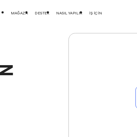
MAĞAZA
DESTEK
NASIL YAPILIR
İŞ IÇIN
Z