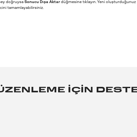
 şey doğruysa
Sonucu Dışa Aktar
düğmesine tıklayın. Yeni oluşturduğunuz
cini tamamlayabilirsiniz.
DÜZENLEME IÇIN DES