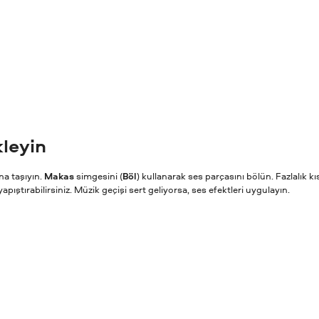
kleyin
na taşıyın.
Makas
simgesini (
Böl
) kullanarak ses parçasını bölün. Fazlalık kı
ştırabilirsiniz. Müzik geçişi sert geliyorsa, ses efektleri uygulayın.