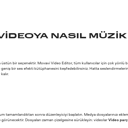
IDEOYA NASIL MÜZIK
tün bir seçenektir. Movavi Video Editor, tüm kullanıcılar için çok yönlü bi
 geniş bir ses efekti kütüphanesini keşfedebilirsiniz. Hatta seslendirmelerini
kalır.
urulum tamamlandıktan sonra düzenleyiciyi başlatın. Medya dosyalarınızı ekle
örünecektir. Dosyaları zaman çizelgesine sürükleyin: videolar
Video parç