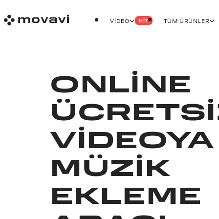
VIDEO
TÜM ÜRÜNLER
HIT
ONLINE
ÜCRETSI
VIDEOYA
MÜZIK
EKLEME