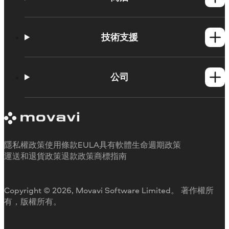
Windows產品
Mac產品
技術支援
操作方法
學習平台
公司
Movavi 產品系統需求
試用版限制
關於 Movavi
取消訂閱
客戶評價
聯絡支援人員
媒體評論
退款
為何要選擇我們
隱私權政策
使用條款
EULA
具有軟體生命週期政策
工作用
運送和退貨政策
退款政策
商標指南
Copyright © 2026, Movavi Software Limited。 著作權所
有，版權所有。