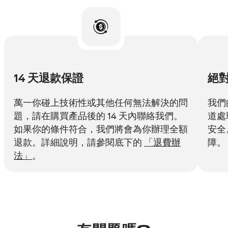
14 天退款保證
絕
萬一你碰上技術性或其他任何無法解決的問
我們
題，請在購買產品後的 14 天內聯絡我們。
道處
如果你的條件符合，我們將會為你辦理全額
安全
退款。詳細說明，請參閱底下的
「退費辦
障。
法」
。