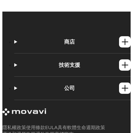
商店
Windows產品
Mac產品
技術支援
操作方法
學習平台
公司
Movavi 產品系統需求
試用版限制
關於 Movavi
取消訂閱
客戶評價
聯絡支援人員
媒體評論
退款
為何要選擇我們
隱私權政策
使用條款
EULA
具有軟體生命週期政策