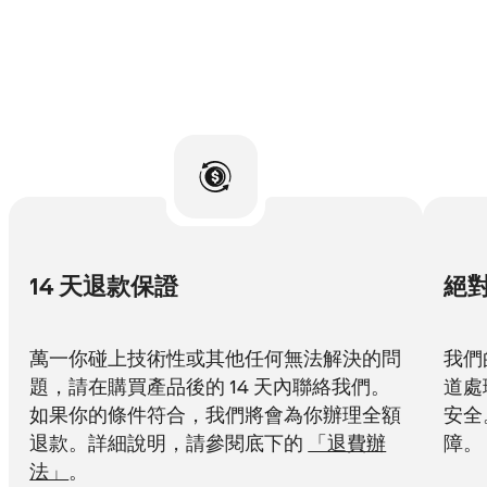
14 天退款保證
絕
萬一你碰上技術性或其他任何無法解決的問
我們
題，請在購買產品後的 14 天內聯絡我們。
道處
如果你的條件符合，我們將會為你辦理全額
安全
退款。詳細說明，請參閱底下的
「退費辦
障。
法」
。