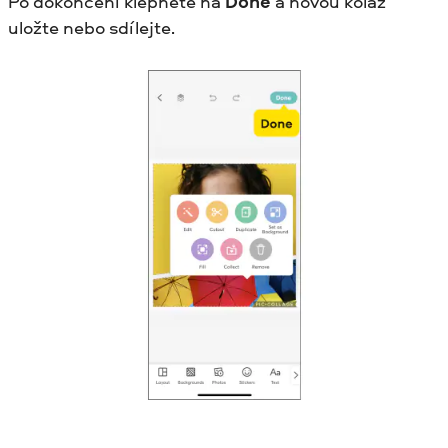
Po dokončení klepněte na
Done
a novou koláž
uložte nebo sdílejte.