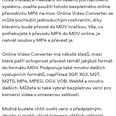
systému, zvažte použití tohoto bezplatného online
převodníku MP4 na mov. Online Video Converter se
může pochlubit jednoduchým rozhraním, díky
kterému bude převod do MOV hračkou. Vše, co
potřebujete k převodu MP4 do MOV online, je
nahrát soubory MP4 a převést je.
Online Video Converter má několik kladů, mezi
které patří schopnost převést téměř jakýkoli formát
do formátu MOV. Podporuje také mnoho dalších
výstupních formátů, například 3GP, 3G2, M2T,
M2TS, MP4, MPEG, OGV, VOB, WebM a mnoho
dalších. Můžete si také vybrat bezplatnou verzi pro
konverzi videa s omezenou velikostí.
Možná budete chtít zvolit verzi s předplatným,
abyste si mohli užívat konverzi větších velikostí