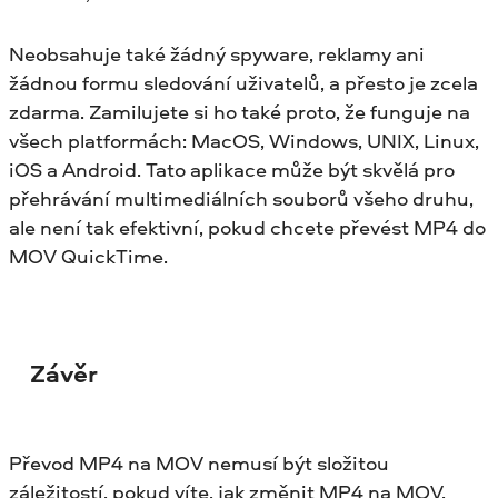
Neobsahuje také žádný spyware, reklamy ani
žádnou formu sledování uživatelů, a přesto je zcela
zdarma. Zamilujete si ho také proto, že funguje na
všech platformách: MacOS, Windows, UNIX, Linux,
iOS a Android. Tato aplikace může být skvělá pro
přehrávání multimediálních souborů všeho druhu,
ale není tak efektivní, pokud chcete převést MP4 do
MOV QuickTime.
Závěr
Převod MP4 na MOV nemusí být složitou
záležitostí, pokud víte, jak změnit MP4 na MOV.