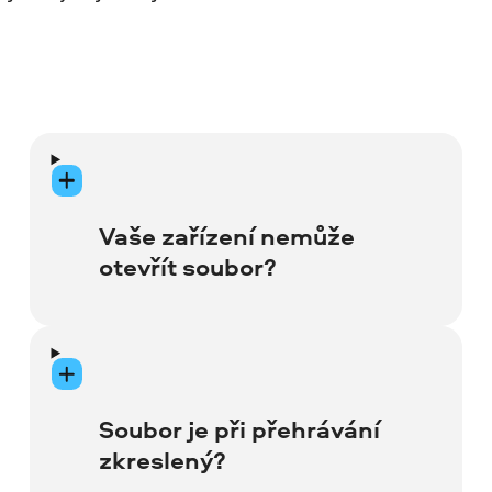
Vaše zařízení nemůže
otevřít soubor?
Pokud používáte zařízení Apple, můžete
při přehrávání souborů MP4 narazit na
problémy s kodekem. Možností je převod
Soubor je při přehrávání
souborů do MOV.
zkreslený?