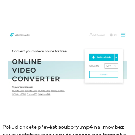
Pokud chcete převést soubory .mp4 na .mov bez
rizika instalace freewaru do vašeho počítačového