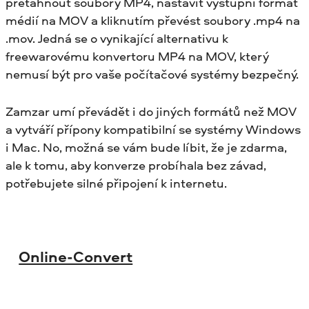
přetáhnout soubory MP4, nastavit výstupní formát
médií na MOV a kliknutím převést soubory .mp4 na
.mov. Jedná se o vynikající alternativu k
freewarovému konvertoru MP4 na MOV, který
nemusí být pro vaše počítačové systémy bezpečný.
Zamzar umí převádět i do jiných formátů než MOV
a vytváří přípony kompatibilní se systémy Windows
i Mac. No, možná se vám bude líbit, že je zdarma,
ale k tomu, aby konverze probíhala bez závad,
potřebujete silné připojení k internetu.
Online-Convert