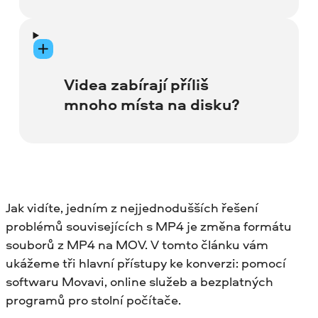
Pokud je video zkreslené, může to být
způsobeno velkou velikostí souboru. Cesta
ven může být změna kodeku a zmenšení
Videa zabírají příliš
velikosti souboru.
mnoho místa na disku?
Pokud chcete ušetřit místo v počítači,
komprimace mediálních souborů je
možností. Se správným softwarem a
Jak vidíte, jedním z nejjednodušších řešení
nastavením je to snadné.
problémů souvisejících s MP4 je změna formátu
souborů z MP4 na MOV. V tomto článku vám
ukážeme tři hlavní přístupy ke konverzi: pomocí
softwaru Movavi, online služeb a bezplatných
programů pro stolní počítače.