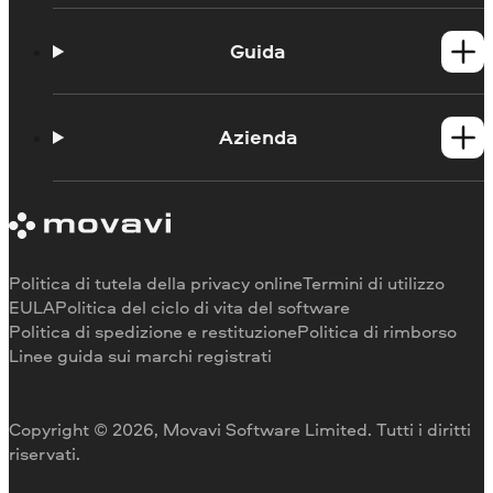
Prodotti per Windows
Prodotti per Mac
Guida
Guide
Portale didattico
Azienda
Contattate l'assistenza
Requisiti di sistema
Informazioni su Movavi
Limitazioni della versione di prova
Testimonianze
Annulla abbonamento
Recensioni dei media
Rimborso
Perché scegliere noi
Politica di tutela della privacy online
Termini di utilizzo
Per il lavoro
EULA
Politica del ciclo di vita del software
Politica di spedizione e restituzione
Politica di rimborso
Linee guida sui marchi registrati
Copyright © 2026, Movavi Software Limited. Tutti i diritti
riservati.