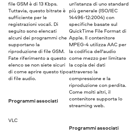
file GSM è di 13 Kbps.
un'istanza di uno standard
Tuttavia, questo bitrate è
più generale (ISO/IEC
sufficiente per le
14496-12:2004) con
registrazioni vocali. Di
specifiche basate sul
seguito sono elencati
QuickTime File Format di
alcuni dei programmi che
Apple. Il contenitore
supportano la
MPEG-4 utilizza AAC per
riproduzione di file GSM.
la codifica dell'audio
Fate riferimento a questo
come mezzo per limitare
elenco se non siete sicuri
la copia dei dati
di come aprire questo tipo
attraverso la
di file audio.
compressione e la
riproduzione con perdita.
Come molti altri, il
contenitore supporta lo
Programmi associati
streaming web.
VLC
Programmi associati