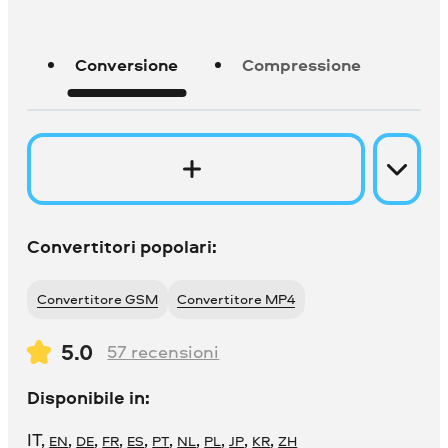
Conversione
Compressione
Convertitori popolari:
Convertitore GSM
Convertitore MP4
5.0
57
recensioni
Disponibile in:
IT
,
,
,
,
,
,
,
,
,
,
EN
DE
FR
ES
PT
NL
PL
JP
KR
ZH