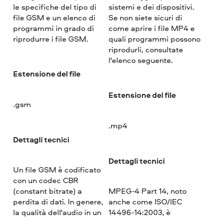
le specifiche del tipo di
sistemi e dei dispositivi.
file GSM e un elenco di
Se non siete sicuri di
programmi in grado di
come aprire i file MP4 e
riprodurre i file GSM.
quali programmi possono
riprodurli, consultate
l'elenco seguente.
Estensione del file
Estensione del file
.gsm
.mp4
Dettagli tecnici
Dettagli tecnici
Un file GSM è codificato
con un codec CBR
(constant bitrate) a
MPEG-4 Part 14, noto
perdita di dati. In genere,
anche come ISO/IEC
la qualità dell'audio in un
14496-14:2003, è