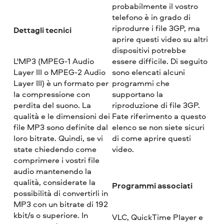
probabilmente il vostro
telefono è in grado di
riprodurre i file 3GP, ma
Dettagli tecnici
aprire questi video su altri
dispositivi potrebbe
L'MP3 (MPEG-1 Audio
essere difficile. Di seguito
Layer III o MPEG-2 Audio
sono elencati alcuni
Layer III) è un formato per
programmi che
la compressione con
supportano la
perdita del suono. La
riproduzione di file 3GP.
qualità e le dimensioni dei
Fate riferimento a questo
file MP3 sono definite dal
elenco se non siete sicuri
loro bitrate. Quindi, se vi
di come aprire questi
state chiedendo come
video.
comprimere i vostri file
audio mantenendo la
qualità, considerate la
Programmi associati
possibilità di convertirli in
MP3 con un bitrate di 192
kbit/s o superiore. In
VLC, QuickTime Player e