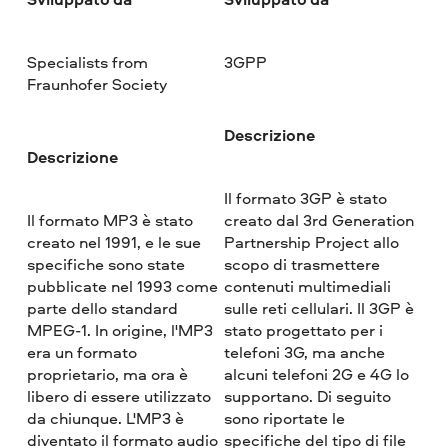
Specialists from
3GPP
Fraunhofer Society
Descrizione
Descrizione
Il formato 3GP è stato
Il formato MP3 è stato
creato dal 3rd Generation
creato nel 1991, e le sue
Partnership Project allo
specifiche sono state
scopo di trasmettere
pubblicate nel 1993 come
contenuti multimediali
parte dello standard
sulle reti cellulari. Il 3GP è
MPEG-1. In origine, l'MP3
stato progettato per i
era un formato
telefoni 3G, ma anche
proprietario, ma ora è
alcuni telefoni 2G e 4G lo
libero di essere utilizzato
supportano. Di seguito
da chiunque. L'MP3 è
sono riportate le
diventato il formato audio
specifiche del tipo di file