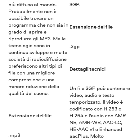
più diffuso al mondo.
3GP.
Probabilmente non è
possibile trovare un
programma che non sia in
Estensione del file
grado di aprire e
riprodurre gli MP3. Ma le
tecnologie sono in
.3gp
continuo sviluppo e molte
società di radiodiffusione
preferiscono altri tipi di
Dettagli tecnici
file con una migliore
compressione e una
minore riduzione della
Un file 3GP può contenere
qualità del suono.
video, audio e testo
temporizzato. Il video è
codificato con H.263 o
Estensione del file
H.264 e l'audio con AMR-
NB, AMR-WB, AAC-LC,
HE-AAC v1 o Enhanced
.mp3
aacPlus. Molto