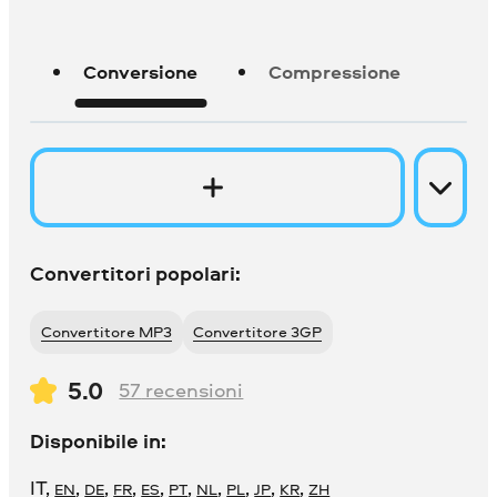
Conversione
Compressione
Convertitori popolari:
Convertitore MP3
Convertitore 3GP
5.0
57
recensioni
Disponibile in:
IT
,
,
,
,
,
,
,
,
,
,
EN
DE
FR
ES
PT
NL
PL
JP
KR
ZH