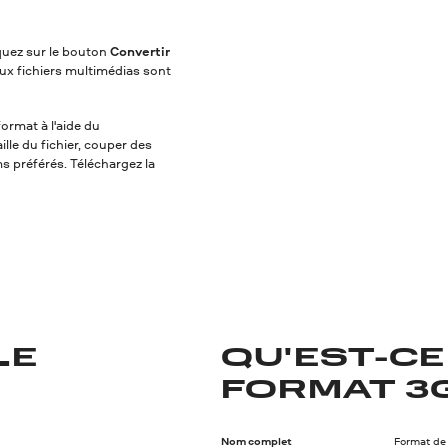
iquez sur le bouton
Convertir
ux fichiers multimédias sont
ormat à l'aide du
lle du fichier, couper des
ms préférés. Téléchargez la
LE
QU'EST-CE
FORMAT 3G
Nom complet
Format de