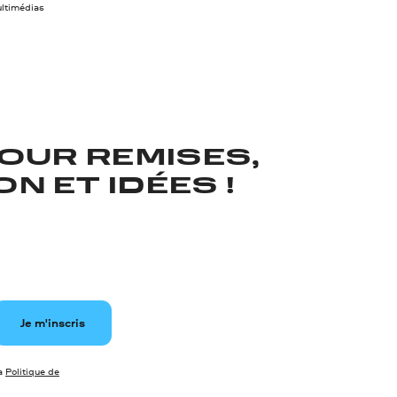
ltimédias
OUR REMISES,
N ET IDÉES !
Je m'inscris
la
Politique de