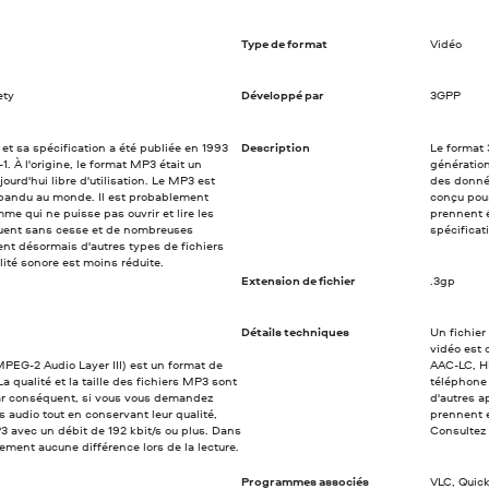
Type de format
Vidéo
ety
Développé par
3GPP
et sa spécification a été publiée en 1993
Description
Le format 
 À l'origine, le format MP3 était un
génération
jourd'hui libre d'utilisation. Le MP3 est
des donnée
épandu au monde. Il est probablement
conçu pour
e qui ne puisse pas ouvrir et lire les
prennent 
luent sans cesse et de nombreuses
spécificat
ent désormais d'autres types de fichiers
ité sonore est moins réduite.
Extension de fichier
.3gp
Détails techniques
Un fichier
vidéo est
PEG-2 Audio Layer III) est un format de
AAC-LC, H
 qualité et la taille des fichiers MP3 sont
téléphone 
 Par conséquent, si vous vous demandez
d'autres a
audio tout en conservant leur qualité,
prennent e
3 avec un débit de 192 kbit/s ou plus. Dans
Consultez 
ement aucune différence lors de la lecture.
Programmes associés
VLC, Quic