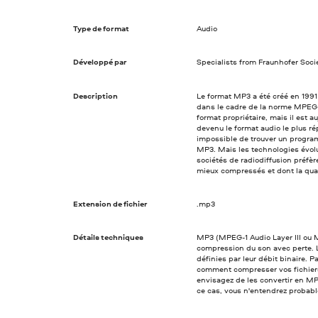
Type de format
Audio
Développé par
Specialists from Fraunhofer Soci
Description
Le format MP3 a été créé en 1991 
dans le cadre de la norme MPEG-1.
format propriétaire, mais il est au
devenu le format audio le plus r
impossible de trouver un programm
MP3. Mais les technologies évo
sociétés de radiodiffusion préfèr
mieux compressés et dont la qual
Extension de fichier
.mp3
Détails techniques
MP3 (MPEG-1 Audio Layer III ou M
compression du son avec perte. La
définies par leur débit binaire.
comment compresser vos fichiers 
envisagez de les convertir en MP
ce cas, vous n'entendrez probabl