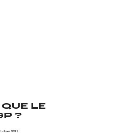
 QUE LE
P ?
 fichier 3GPP