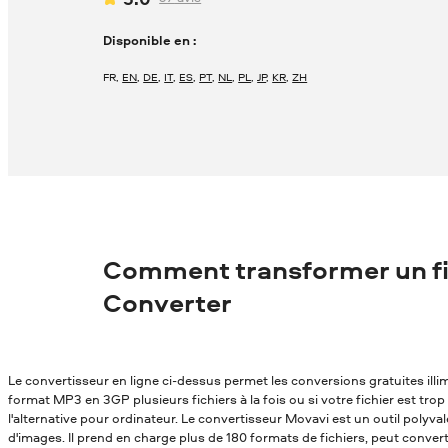
Disponible en :
FR
,
EN
,
DE
,
IT
,
ES
,
PT
,
NL
,
PL
,
JP
,
KR
,
ZH
Comment transformer un fi
Converter
Le convertisseur en ligne ci-dessus permet les conversions gratuites ill
format MP3 en 3GP plusieurs fichiers à la fois ou si votre fichier est tro
l'alternative pour ordinateur. Le convertisseur Movavi est un outil polyv
d'images. Il prend en charge plus de 180 formats de fichiers, peut conver