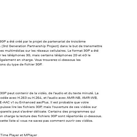
3GP a été créé par le projet de partenariat de troisième
 (3rd Generation Partnership Project) dans le but de transmettre
s multimédias sur les réseaux cellulaires. Le format 3GP a été
 les téléphones 3G, mais certains téléphones 2G et 4G le
également en charge. Vous trouverez ci-dessous les
ions du type de fichier 3GP.
 3GP peut contenir de la vidéo, de l'audio et du texte minuté. La
 codée avec H.263 ou H.264, et l'audio avec AMR-NB, AMR-WB,
E-AAC v1 ou Enhanced aacPlus. Il est probable que votre
puisse lire les fichiers 3GP, mais l'ouverture de ces vidéos sur
ppareils peut s'avérer délicate. Certains des programmes qui
n charge la lecture des fichiers 3GP sont répertoriés ci-dessous.
cette liste si vous ne savez pas comment ouvrir ces vidéos.
kTime Player et MPlayer