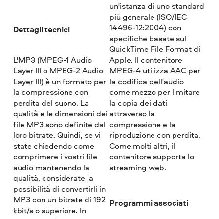
un'istanza di uno standard
più generale (ISO/IEC
14496-12:2004) con
Dettagli tecnici
specifiche basate sul
QuickTime File Format di
L'MP3 (MPEG-1 Audio
Apple. Il contenitore
Layer III o MPEG-2 Audio
MPEG-4 utilizza AAC per
Layer III) è un formato per
la codifica dell'audio
la compressione con
come mezzo per limitare
perdita del suono. La
la copia dei dati
qualità e le dimensioni dei
attraverso la
file MP3 sono definite dal
compressione e la
loro bitrate. Quindi, se vi
riproduzione con perdita.
state chiedendo come
Come molti altri, il
comprimere i vostri file
contenitore supporta lo
audio mantenendo la
streaming web.
qualità, considerate la
possibilità di convertirli in
MP3 con un bitrate di 192
Programmi associati
kbit/s o superiore. In