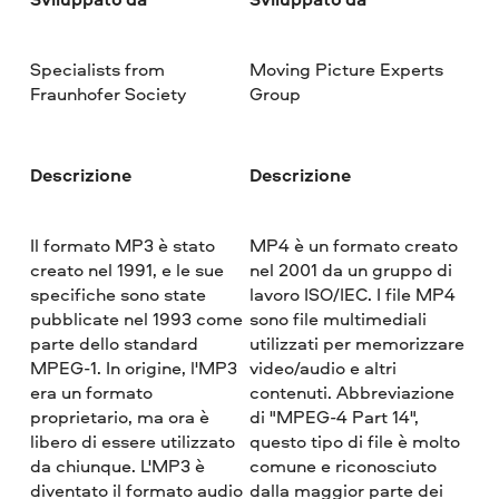
Specialists from
Moving Picture Experts
Fraunhofer Society
Group
Descrizione
Descrizione
Il formato MP3 è stato
MP4 è un formato creato
creato nel 1991, e le sue
nel 2001 da un gruppo di
specifiche sono state
lavoro ISO/IEC. I file MP4
pubblicate nel 1993 come
sono file multimediali
parte dello standard
utilizzati per memorizzare
MPEG-1. In origine, l'MP3
video/audio e altri
era un formato
contenuti. Abbreviazione
proprietario, ma ora è
di "MPEG-4 Part 14",
libero di essere utilizzato
questo tipo di file è molto
da chiunque. L'MP3 è
comune e riconosciuto
diventato il formato audio
dalla maggior parte dei