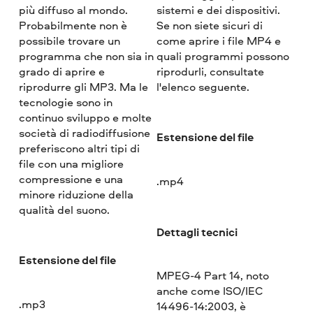
più diffuso al mondo.
sistemi e dei dispositivi.
Probabilmente non è
Se non siete sicuri di
possibile trovare un
come aprire i file MP4 e
programma che non sia in
quali programmi possono
grado di aprire e
riprodurli, consultate
riprodurre gli MP3. Ma le
l'elenco seguente.
tecnologie sono in
continuo sviluppo e molte
società di radiodiffusione
Estensione del file
preferiscono altri tipi di
file con una migliore
compressione e una
.mp4
minore riduzione della
qualità del suono.
Dettagli tecnici
Estensione del file
MPEG-4 Part 14, noto
anche come ISO/IEC
.mp3
14496-14:2003, è