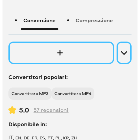
Conversione
Compressione
Convertitori popolari:
Convertitore MP3
Convertitore MP4
5.0
57
recensioni
Disponibile in:
IT
,
,
,
,
,
,
,
,
EN
DE
FR
ES
PT
PL
KR
ZH