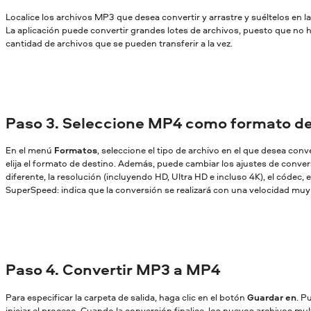
Localice los archivos MP3 que desea convertir y arrastre y suéltelos en 
La aplicación puede convertir grandes lotes de archivos, puesto que no ha
cantidad de archivos que se pueden transferir a la vez.
Paso 3. Seleccione MP4 como formato de
En el menú
Formatos
, seleccione el tipo de archivo en el que desea conv
elija el formato de destino. Además, puede cambiar los ajustes de conversi
diferente, la resolución (incluyendo HD, Ultra HD e incluso 4K), el códec, et
SuperSpeed: indica que la conversión se realizará con una velocidad muy a
Paso 4. Convertir MP3 a MP4
Para especificar la carpeta de salida, haga clic en el botón
Guardar en
. P
iniciar el proceso. Cuando la conversión finalice, los nuevos archivos mu