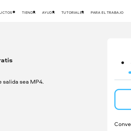
DUCTOS
TIENDA
AYUDA
TUTORIALES
PARA EL TRABAJO
atis
e salida sea MP4.
Conver