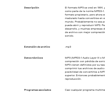
Descripción
El formato MP3 se creó en 1991, 
como parte de la norma MPEG-1.
formato propietario, pero ahora e
madurado hasta convertirse en e
mundo. Probablemente no sea po
pueda abrir y reproducir MP3. Pe
desarrollo, y muchas empresas de
de archivo con mejor compresión
sonido.
Extensión de archivo
.mp3
Datos técnicos
MP3 (MPEG-1 Audio Layer III o MP
compresión con pérdida de sonido
MP3 vienen definidos por su tasa
comprimir tus archivos de audio 
posibilidad de convertirlos a MP3
superior. Entonces probablemente
reproducción.
Programas asociados
Casi cualquier programa multime