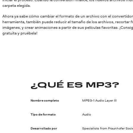
carpeta elegida.
Ahora ya sabe cómo cambiar el formato de un archivo con el convertido
herramienta, también puede reducir el tamaño de los archivos, recortar 
imágenes, y crear animaciones a partir de sus películas favoritas. ¡Consi
gratuita y pruébela!
¿QUÉ ES MP3?
Nombre completo
MPEG-1 Audio Layer III
Tipo de formato
Audio
Desarrollado por
Specialists from Fraunhofer Soci