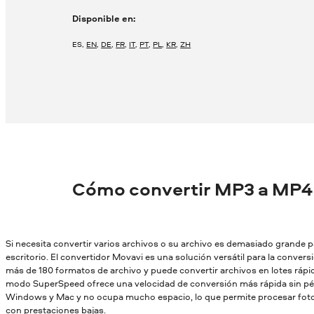
Disponible en:
ES
,
EN
,
DE
,
FR
,
IT
,
PT
,
PL
,
KR
,
ZH
Cómo convertir MP3 a MP4
Si necesita convertir varios archivos o su archivo es demasiado grande par
escritorio. El convertidor Movavi es una solución versátil para la conver
más de 180 formatos de archivo y puede convertir archivos en lotes rápid
modo SuperSpeed ofrece una velocidad de conversión más rápida sin pér
Windows y Mac y no ocupa mucho espacio, lo que permite procesar fotos
con prestaciones bajas.