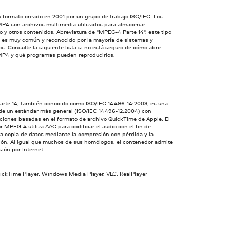
 formato creado en 2001 por un grupo de trabajo ISO/IEC. Los
MP4 son archivos multimedia utilizados para almacenar
o y otros contenidos. Abreviatura de "MPEG-4 Parte 14", este tipo
o es muy común y reconocido por la mayoría de sistemas y
os. Consulte la siguiente lista si no está seguro de cómo abrir
MP4 y qué programas pueden reproducirlos.
rte 14, también conocido como ISO/IEC 14496-14:2003, es una
 de un estándar más general (ISO/IEC 14496-12:2004) con
ciones basadas en el formato de archivo QuickTime de Apple. El
 MPEG-4 utiliza AAC para codificar el audio con el fin de
 la copia de datos mediante la compresión con pérdida y la
ión. Al igual que muchos de sus homólogos, el contenedor admite
sión por Internet.
uickTime Player, Windows Media Player, VLC, RealPlayer