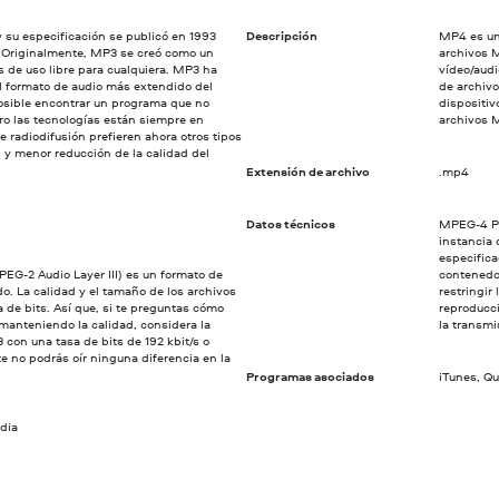
y su especificación se publicó en 1993
Descripción
MP4 es un
 Originalmente, MP3 se creó como un
archivos 
s de uso libre para cualquiera. MP3 ha
vídeo/audi
l formato de audio más extendido del
de archiv
sible encontrar un programa que no
dispositiv
ro las tecnologías están siempre en
archivos 
 radiodifusión prefieren ahora otros tipos
 y menor reducción de la calidad del
Extensión de archivo
.mp4
Datos técnicos
MPEG-4 Pa
instancia
especifica
EG-2 Audio Layer III) es un formato de
contenedor
. La calidad y el tamaño de los archivos
restringir
 de bits. Así que, si te preguntas cómo
reproducc
manteniendo la calidad, considera la
la transmi
 con una tasa de bits de 192 kbit/s o
 no podrás oír ninguna diferencia en la
Programas asociados
iTunes, Q
dia