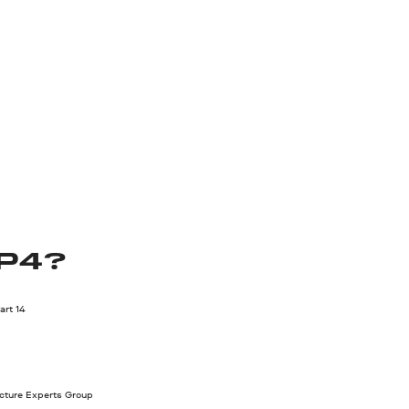
P4?
rt 14
cture Experts Group