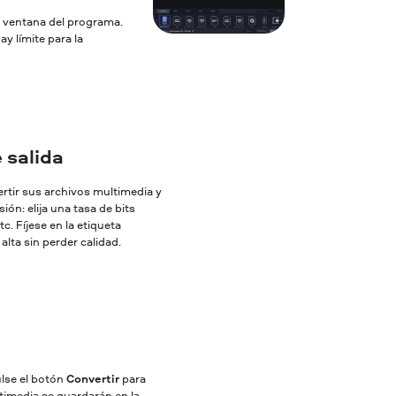
la ventana del programa.
y límite para la
 salida
ertir sus archivos multimedia y
ón: elija una tasa de bits
c. Fíjese en la etiqueta
lta sin perder calidad.
ulse el botón
Convertir
para
ltimedia se guardarán en la