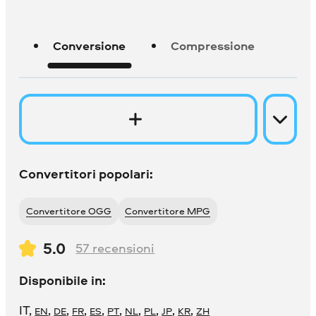
Conversione
Compressione
Convertitori popolari:
Convertitore OGG
Convertitore MPG
5.0
57
recensioni
Disponibile in:
IT
,
,
,
,
,
,
,
,
,
,
EN
DE
FR
ES
PT
NL
PL
JP
KR
ZH