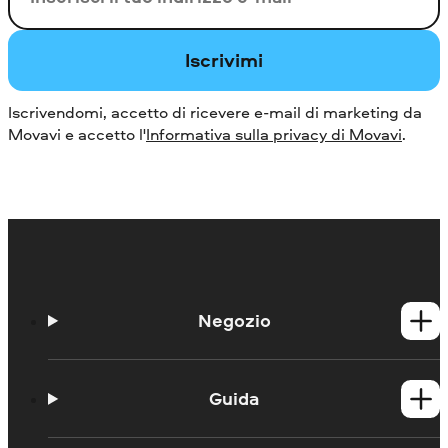
Iscrivimi
Iscrivendomi, accetto di ricevere e-mail di marketing da
Movavi e accetto l'
Informativa sulla privacy di Movavi
.
Negozio
Prodotti per Windows
Prodotti per Mac
Guida