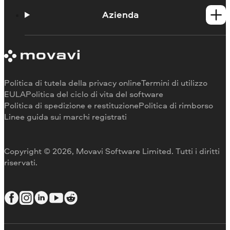
Guide
Portale didattico
Azienda
Contattate l'assistenza
Requisiti di sistema
Informazioni su Movavi
Limitazioni della versione di prova
Testimonianze
Annulla abbonamento
Recensioni dei media
Rimborso
Perché scegliere noi
Politica di tutela della privacy online
Termini di utilizzo
Per il lavoro
EULA
Politica del ciclo di vita del software
Politica di spedizione e restituzione
Politica di rimborso
Linee guida sui marchi registrati
Copyright © 2026, Movavi Software Limited. Tutti i diritti
riservati.