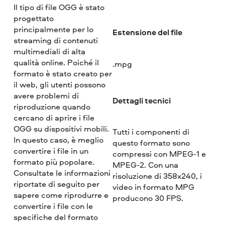
Il tipo di file OGG è stato
progettato
principalmente per lo
Estensione del file
streaming di contenuti
multimediali di alta
qualità online. Poiché il
.mpg
formato è stato creato per
il web, gli utenti possono
avere problemi di
Dettagli tecnici
riproduzione quando
cercano di aprire i file
OGG su dispositivi mobili.
Tutti i componenti di
In questo caso, è meglio
questo formato sono
convertire i file in un
compressi con MPEG-1 e
formato più popolare.
MPEG-2. Con una
Consultate le informazioni
risoluzione di 358x240, i
riportate di seguito per
video in formato MPG
sapere come riprodurre e
producono 30 FPS.
convertire i file con le
specifiche del formato