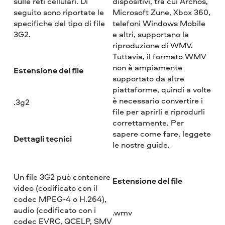
sulle reti cellulari. Di
dispositivi, tra cui Archos,
seguito sono riportate le
Microsoft Zune, Xbox 360,
specifiche del tipo di file
telefoni Windows Mobile
3G2.
e altri, supportano la
riproduzione di WMV.
Tuttavia, il formato WMV
non è ampiamente
Estensione del file
supportato da altre
piattaforme, quindi a volte
è necessario convertire i
.3g2
file per aprirli e riprodurli
correttamente. Per
sapere come fare, leggete
Dettagli tecnici
le nostre guide.
Un file 3G2 può contenere
Estensione del file
video (codificato con il
codec MPEG-4 o H.264),
audio (codificato con i
.wmv
codec EVRC, QCELP, SMV