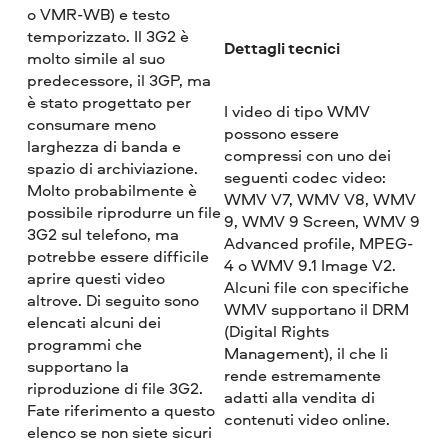
o VMR-WB) e testo
temporizzato. Il 3G2 è
Dettagli tecnici
molto simile al suo
predecessore, il 3GP, ma
è stato progettato per
I video di tipo WMV
consumare meno
possono essere
larghezza di banda e
compressi con uno dei
spazio di archiviazione.
seguenti codec video:
Molto probabilmente è
WMV V7, WMV V8, WMV
possibile riprodurre un file
9, WMV 9 Screen, WMV 9
3G2 sul telefono, ma
Advanced profile, MPEG-
potrebbe essere difficile
4 o WMV 9.1 Image V2.
aprire questi video
Alcuni file con specifiche
altrove. Di seguito sono
WMV supportano il DRM
elencati alcuni dei
(Digital Rights
programmi che
Management), il che li
supportano la
rende estremamente
riproduzione di file 3G2.
adatti alla vendita di
Fate riferimento a questo
contenuti video online.
elenco se non siete sicuri