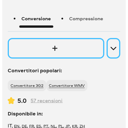
Conversione
Compressione
Convertitori popolari:
Convertitore 3G2
Convertitore WMV
5.0
57
recensioni
Disponibile in:
IT
,
,
,
,
,
,
,
,
,
,
EN
DE
FR
ES
PT
NL
PL
JP
KR
ZH