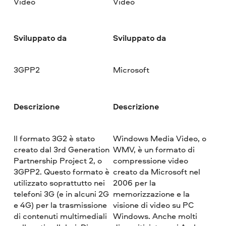
Video
Video
Sviluppato da
Sviluppato da
3GPP2
Microsoft
Descrizione
Descrizione
Il formato 3G2 è stato
Windows Media Video, o
creato dal 3rd Generation
WMV, è un formato di
Partnership Project 2, o
compressione video
3GPP2. Questo formato è
creato da Microsoft nel
utilizzato soprattutto nei
2006 per la
telefoni 3G (e in alcuni 2G
memorizzazione e la
e 4G) per la trasmissione
visione di video su PC
di contenuti multimediali
Windows. Anche molti