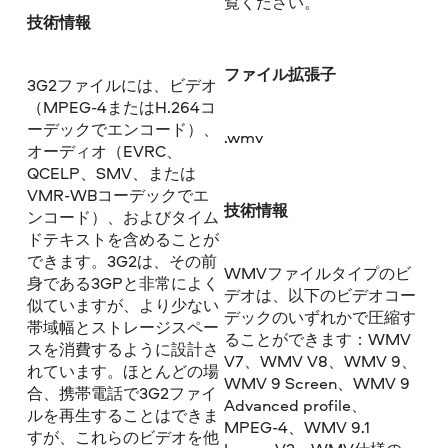
覧ください。
技術情報
ファイル拡張子
3G2ファイルには、ビデオ
（MPEG-4またはH.264コ
ーデックでエンコード）、
.wmv
オーディオ（EVRC、
QCELP、SMV、または
VMR-WBコーデックでエ
技術情報
ンコード）、およびタイム
ドテキストを含めることが
できます。3G2は、その前
WMVファイルタイプのビ
身である3GPと非常によく
デオは、以下のビデオコー
似ていますが、より少ない
デックのいずれかで圧縮す
帯域幅とストレージスペー
ることができます：WMV
スを消費するように設計さ
V7、WMV V8、WMV 9、
れています。ほとんどの場
WMV 9 Screen、WMV 9
合、携帯電話で3G2ファイ
Advanced profile、
ルを再生することはできま
MPEG-4、WMV 9.1
すが、これらのビデオを他