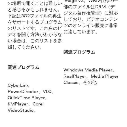
Image V2。WMV仕様の一
の場所で開くことは難しい
部のファイルはDRM（デ
と感じるかもしれません。
ジタル著作権管理）に対応
下記は3G2ファイルの再生
しており、ビデオコンテン
をサポートするプログラム
ツのオンライン販売に非常
のリストです。これらのビ
に適しています。
デオを開く方法がわからな
い場合は、このリストを参
照してください。
関連プログラム
関連プログラム
Windows Media Player、
RealPlayer、Media Player
Classic、その他
CyberLink
PowerDirector、VLC、
QuickTime Player、
KMPlayer、Corel
VideoStudio。