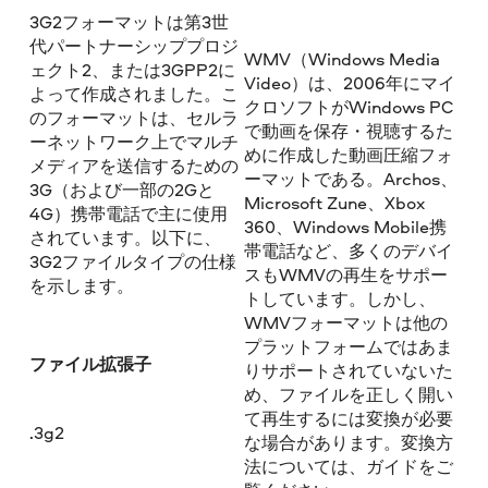
3G2フォーマットは第3世
代パートナーシッププロジ
WMV（Windows Media
ェクト2、または3GPP2に
Video）は、2006年にマイ
よって作成されました。こ
クロソフトがWindows PC
のフォーマットは、セルラ
で動画を保存・視聴するた
ーネットワーク上でマルチ
めに作成した動画圧縮フォ
メディアを送信するための
ーマットである。Archos、
3G（および一部の2Gと
Microsoft Zune、Xbox
4G）携帯電話で主に使用
360、Windows Mobile携
されています。以下に、
帯電話など、多くのデバイ
3G2ファイルタイプの仕様
スもWMVの再生をサポー
を示します。
トしています。しかし、
WMVフォーマットは他の
プラットフォームではあま
ファイル拡張子
りサポートされていないた
め、ファイルを正しく開い
て再生するには変換が必要
.3g2
な場合があります。変換方
法については、ガイドをご