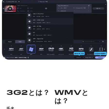
3G2とは？
WMVと
は？
氏名