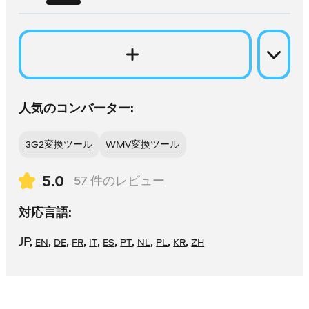
人気のコンバーター:
3G2変換ツール
WMV変換ツール
5.0
57
件のレビュー
対応言語:
JP
,
,
,
,
,
,
,
,
,
,
EN
DE
FR
IT
ES
PT
NL
PL
KR
ZH