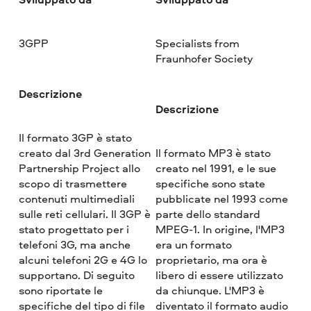
3GPP
Specialists from
Fraunhofer Society
Descrizione
Descrizione
Il formato 3GP è stato
creato dal 3rd Generation
Il formato MP3 è stato
Partnership Project allo
creato nel 1991, e le sue
scopo di trasmettere
specifiche sono state
contenuti multimediali
pubblicate nel 1993 come
sulle reti cellulari. Il 3GP è
parte dello standard
stato progettato per i
MPEG-1. In origine, l'MP3
telefoni 3G, ma anche
era un formato
alcuni telefoni 2G e 4G lo
proprietario, ma ora è
supportano. Di seguito
libero di essere utilizzato
sono riportate le
da chiunque. L'MP3 è
specifiche del tipo di file
diventato il formato audio