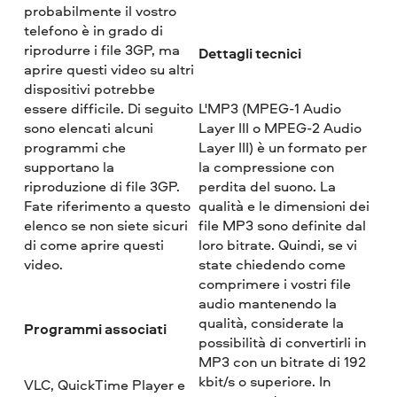
probabilmente il vostro
telefono è in grado di
riprodurre i file 3GP, ma
Dettagli tecnici
aprire questi video su altri
dispositivi potrebbe
essere difficile. Di seguito
L'MP3 (MPEG-1 Audio
sono elencati alcuni
Layer III o MPEG-2 Audio
programmi che
Layer III) è un formato per
supportano la
la compressione con
riproduzione di file 3GP.
perdita del suono. La
Fate riferimento a questo
qualità e le dimensioni dei
elenco se non siete sicuri
file MP3 sono definite dal
di come aprire questi
loro bitrate. Quindi, se vi
video.
state chiedendo come
comprimere i vostri file
audio mantenendo la
qualità, considerate la
Programmi associati
possibilità di convertirli in
MP3 con un bitrate di 192
kbit/s o superiore. In
VLC, QuickTime Player e