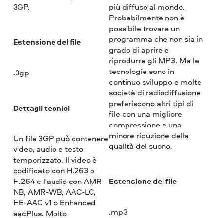
3GP.
più diffuso al mondo.
Probabilmente non è
possibile trovare un
programma che non sia in
Estensione del file
grado di aprire e
riprodurre gli MP3. Ma le
tecnologie sono in
.3gp
continuo sviluppo e molte
società di radiodiffusione
preferiscono altri tipi di
Dettagli tecnici
file con una migliore
compressione e una
minore riduzione della
Un file 3GP può contenere
qualità del suono.
video, audio e testo
temporizzato. Il video è
codificato con H.263 o
Estensione del file
H.264 e l'audio con AMR-
NB, AMR-WB, AAC-LC,
HE-AAC v1 o Enhanced
.mp3
aacPlus. Molto