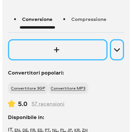
Conversione
Compressione
Convertitori popolari:
Convertitore 3GP
Convertitore MP3
5.0
57
recensioni
Disponibile in:
IT
,
,
,
,
,
,
,
,
,
,
EN
DE
FR
ES
PT
NL
PL
JP
KR
ZH