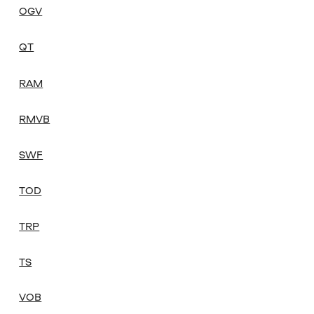
OGV
QT
RAM
RMVB
SWF
TOD
TRP
TS
VOB