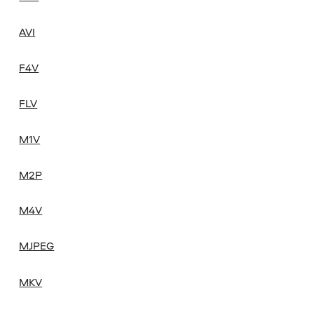
AVI
F4V
FLV
M1V
M2P
M4V
MJPEG
MKV