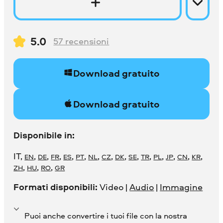
5.0
57
recensioni
Download gratuito
Download gratuito
Disponibile in:
IT
,
,
,
,
,
,
,
,
,
,
,
,
,
,
,
EN
DE
FR
ES
PT
NL
CZ
DK
SE
TR
PL
JP
CN
KR
,
,
,
ZH
HU
RO
GR
Formati disponibili:
Video |
Audio
|
Immagine
Puoi anche convertire i tuoi file con la nostra