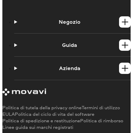
Negozio
Prodotti per Windows
Prodotti per Mac
Guida
Guide
Portale didattico
Azienda
Contattate l'assistenza
Requisiti di sistema
Informazioni su Movavi
Limitazioni della versione di prova
Testimonianze
Annulla abbonamento
Recensioni dei media
Rimborso
Perché scegliere noi
Politica di tutela della privacy online
Termini di utilizzo
Per il lavoro
EULA
Politica del ciclo di vita del software
Politica di spedizione e restituzione
Politica di rimborso
Linee guida sui marchi registrati