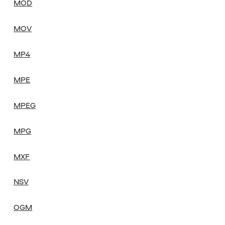
MOD
MOV
MP4
MPE
MPEG
MPG
MXF
NSV
OGM