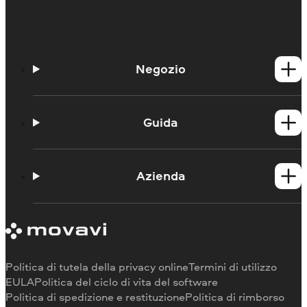
Negozio
Prodotti per Windows
Prodotti per Mac
Guida
Guide
Portale didattico
Azienda
Contattate l'assistenza
Requisiti di sistema
Informazioni su Movavi
Limitazioni della versione di prova
Testimonianze
Annulla abbonamento
Recensioni dei media
Rimborso
Perché scegliere noi
Politica di tutela della privacy online
Termini di utilizzo
Per il lavoro
EULA
Politica del ciclo di vita del software
Politica di spedizione e restituzione
Politica di rimborso