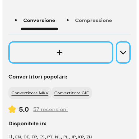
Conversione
Compressione
Convertitori popolari:
Convertitore MKV
Convertitore GIF
5.0
57
recensioni
Disponibile in:
IT
,
,
,
,
,
,
,
,
,
,
EN
DE
FR
ES
PT
NL
PL
JP
KR
ZH