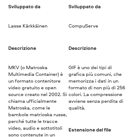
Sviluppato da
Sviluppato da
Lasse Kärkkäinen
CompuServe
Descrizione
Descrizione
MKV (o Matroska
GIF è uno dei tipi di
Multimedia Container) è
grafica più comuni, che
un formato contenitore
memorizza i dati in un
video gratuito e open
formato di non più di 256
source creato nel 2002. Si
colori. La compressione
chiama ufficialmente
avviene senza perdita di
Matroska, come le
qualità.
bambole matrioska russe,
perché tutte le tracce
video, audio e sottotitoli
Estensione del file
sono contenute in un