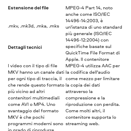
Estensione del file
MPEG-4 Part 14, noto
anche come ISO/IEC
14496-14:2003, è
.mkv, .mk3d, .mka, .mks
un'istanza di uno standard
più generale (ISO/IEC
14496-12:2004) con
specifiche basate sul
Dettagli tecnici
QuickTime File Format di
Apple. Il contenitore
I video con il tipo di file
MPEG-4 utilizza AAC per
MKV hanno un canale dati
la codifica dell'audio
per ogni tipo di traccia, il
come mezzo per limitare
che rende questo formato
la copia dei dati
più vicino ad altri
attraverso la
contenitori multimediali
compressione e la
come AVI o MP4. Uno
riproduzione con perdita.
svantaggio del formato
Come molti altri, il
MKV è che pochi
contenitore supporta lo
programmi moderni sono
streaming web.
in grado di riprodurre