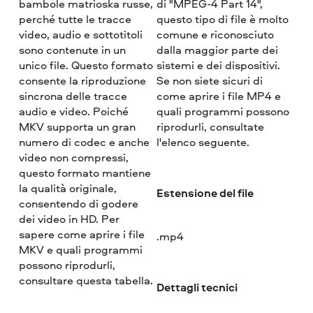
bambole matrioska russe,
di "MPEG-4 Part 14",
perché tutte le tracce
questo tipo di file è molto
video, audio e sottotitoli
comune e riconosciuto
sono contenute in un
dalla maggior parte dei
unico file. Questo formato
sistemi e dei dispositivi.
consente la riproduzione
Se non siete sicuri di
sincrona delle tracce
come aprire i file MP4 e
audio e video. Poiché
quali programmi possono
MKV supporta un gran
riprodurli, consultate
numero di codec e anche
l'elenco seguente.
video non compressi,
questo formato mantiene
la qualità originale,
Estensione del file
consentendo di godere
dei video in HD. Per
sapere come aprire i file
.mp4
MKV e quali programmi
possono riprodurli,
consultare questa tabella.
Dettagli tecnici