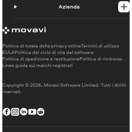
Portale didattico
Azienda
Contattate l'assistenza
Requisiti di sistema
Informazioni su Movavi
Limitazioni della versione di prova
Testimonianze
Annulla abbonamento
Recensioni dei media
Rimborso
Perché scegliere noi
Politica di tutela della privacy online
Termini di utilizzo
Per il lavoro
EULA
Politica del ciclo di vita del software
Politica di spedizione e restituzione
Politica di rimborso
Linee guida sui marchi registrati
Copyright © 2026, Movavi Software Limited. Tutti i diritti
riservati.