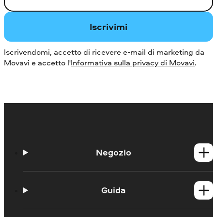
Iscrivimi
Iscrivendomi, accetto di ricevere e-mail di marketing da
Movavi e accetto l'
Informativa sulla privacy di Movavi
.
Negozio
Prodotti per Windows
Prodotti per Mac
Guida
Guide