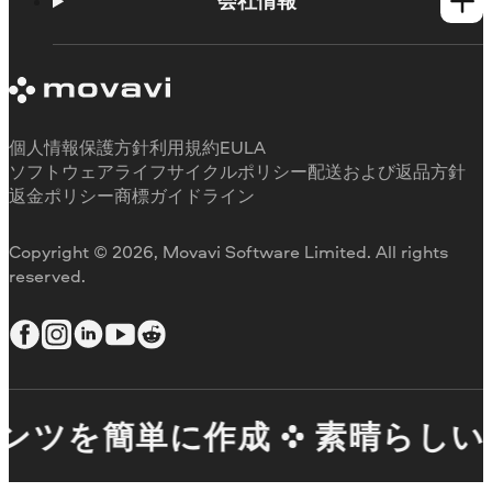
使い方
会社情報
学習センター
Movavi製品のシステム要件
Movaviについて
体験版の制約
お客様の声
サブスクリプションのキャンセル
メディアレビュー
払い戻し
当社が選ばれる理由
個人情報保護方針
利用規約
EULA
ソフトウェアライフサイクルポリシー
配送および返品方針
返金ポリシー
商標ガイドライン
Copyright © 2026, Movavi Software Limited. All rights
reserved.
ツを簡単に作成
素晴らしいコ