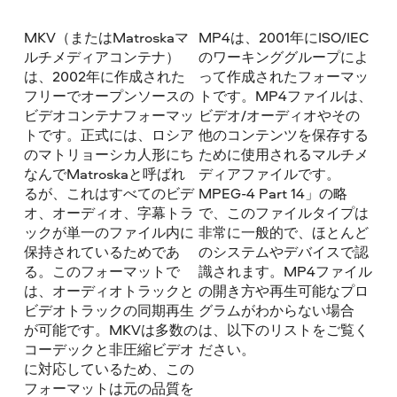
MKV（またはMatroskaマ
MP4は、2001年にISO/IEC
ルチメディアコンテナ）
のワーキンググループによ
は、2002年に作成された
って作成されたフォーマッ
フリーでオープンソースの
トです。MP4ファイルは、
ビデオコンテナフォーマッ
ビデオ/オーディオやその
トです。正式には、ロシア
他のコンテンツを保存する
のマトリョーシカ人形にち
ために使用されるマルチメ
なんでMatroskaと呼ばれ
ディアファイルです。
るが、これはすべてのビデ
MPEG-4 Part 14」の略
オ、オーディオ、字幕トラ
で、このファイルタイプは
ックが単一のファイル内に
非常に一般的で、ほとんど
保持されているためであ
のシステムやデバイスで認
る。このフォーマットで
識されます。MP4ファイル
は、オーディオトラックと
の開き方や再生可能なプロ
ビデオトラックの同期再生
グラムがわからない場合
が可能です。MKVは多数の
は、以下のリストをご覧く
コーデックと非圧縮ビデオ
ださい。
に対応しているため、この
フォーマットは元の品質を