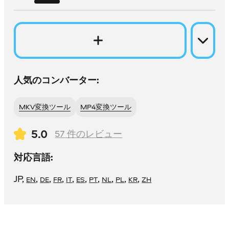
人気のコンバーター:
MKV変換ツール
MP4変換ツール
5.0
57
件のレビュー
対応言語:
JP
,
,
,
,
,
,
,
,
,
,
EN
DE
FR
IT
ES
PT
NL
PL
KR
ZH