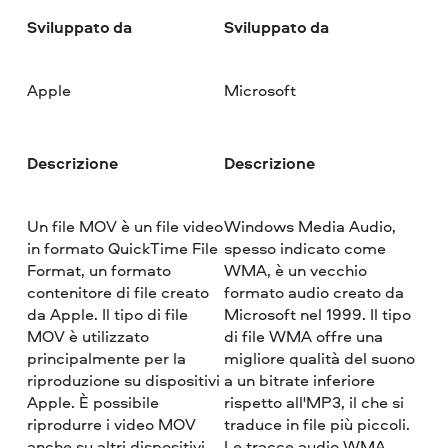
Sviluppato da
Sviluppato da
Apple
Microsoft
Descrizione
Descrizione
Un file MOV è un file video
Windows Media Audio,
in formato QuickTime File
spesso indicato come
Format, un formato
WMA, è un vecchio
contenitore di file creato
formato audio creato da
da Apple. Il tipo di file
Microsoft nel 1999. Il tipo
MOV è utilizzato
di file WMA offre una
principalmente per la
migliore qualità del suono
riproduzione su dispositivi
a un bitrate inferiore
Apple. È possibile
rispetto all'MP3, il che si
riprodurre i video MOV
traduce in file più piccoli.
anche su altri dispositivi
Le tracce audio WMA