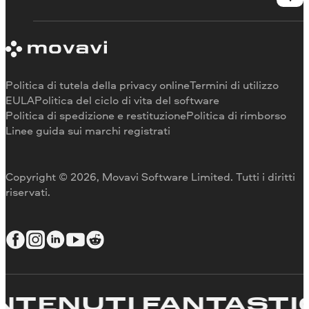
Contattate l'assistenza
Requisiti di sistema
Informazioni su Movavi
Limitazioni della versione di prova
Testimonianze
Annulla abbonamento
Recensioni dei media
Rimborso
Perché scegliere noi
Politica di tutela della privacy online
Termini di utilizzo
Per il lavoro
EULA
Politica del ciclo di vita del software
Politica di spedizione e restituzione
Politica di rimborso
Linee guida sui marchi registrati
Copyright © 2026, Movavi Software Limited. Tutti i diritti
riservati.
ENUTI FANTASTICI