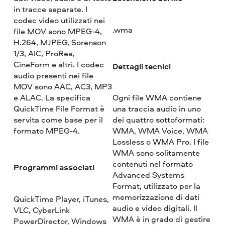
in tracce separate. I
codec video utilizzati nei
.wma
file MOV sono MPEG-4,
H.264, MJPEG, Sorenson
1/3, AIC, ProRes,
CineForm e altri. I codec
Dettagli tecnici
audio presenti nei file
MOV sono AAC, AC3, MP3
e ALAC. La specifica
Ogni file WMA contiene
QuickTime File Format è
una traccia audio in uno
servita come base per il
dei quattro sottoformati:
formato MPEG-4.
WMA, WMA Voice, WMA
Lossless o WMA Pro. I file
WMA sono solitamente
contenuti nel formato
Programmi associati
Advanced Systems
Format, utilizzato per la
memorizzazione di dati
QuickTime Player, iTunes,
audio e video digitali. Il
VLC, CyberLink
WMA è in grado di gestire
PowerDirector, Windows