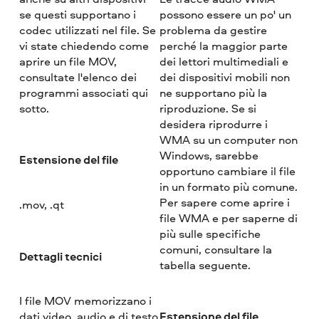
se questi supportano i
possono essere un po' un
codec utilizzati nel file. Se
problema da gestire
vi state chiedendo come
perché la maggior parte
aprire un file MOV,
dei lettori multimediali e
consultate l'elenco dei
dei dispositivi mobili non
programmi associati qui
ne supportano più la
sotto.
riproduzione. Se si
desidera riprodurre i
WMA su un computer non
Windows, sarebbe
Estensione del file
opportuno cambiare il file
in un formato più comune.
Per sapere come aprire i
.mov, .qt
file WMA e per saperne di
più sulle specifiche
comuni, consultare la
Dettagli tecnici
tabella seguente.
I file MOV memorizzano i
Estensione del file
dati video, audio e di testo