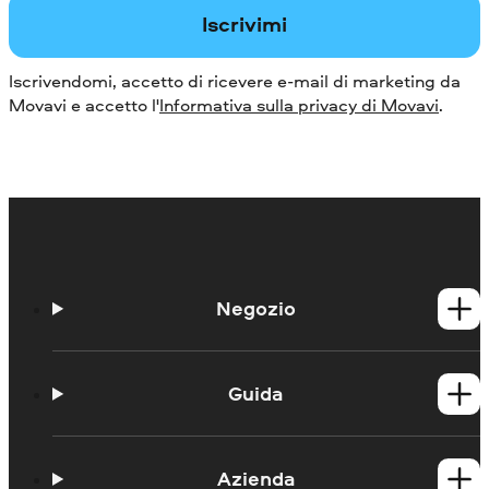
Iscrivimi
Iscrivendomi, accetto di ricevere e-mail di marketing da
Movavi e accetto l'
Informativa sulla privacy di Movavi
.
Negozio
Prodotti per Windows
Prodotti per Mac
Guida
Guide
Portale didattico
Azienda