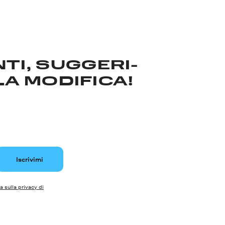
TI, SUGGERI­
LA MODIFICA!
Iscrivimi
a sulla privacy di