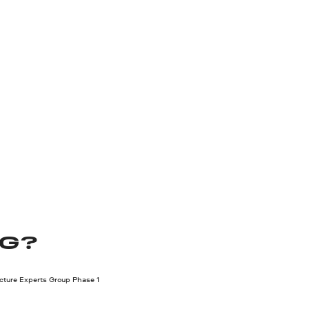
EG?
cture Experts Group Phase 1