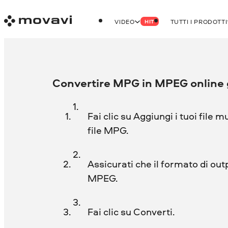
VIDEO
TUTTI I PRODOTTI
HIT
Convertire MPG in MPEG online 
Fai clic su Aggiungi i tuoi file m
file MPG.
Assicurati che il formato di out
MPEG.
Fai clic su Converti.