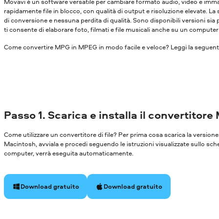
Movavi è un software versatile per cambiare formato audio, video e immagi
rapidamente file in blocco, con qualità di output e risoluzione elevate. La
di conversione e nessuna perdita di qualità. Sono disponibili versioni s
ti consente di elaborare foto, filmati e file musicali anche su un compute
Come convertire MPG in MPEG in modo facile e veloce? Leggi la seguente
Passo 1. Scarica e installa il convertitore
Come utilizzare un convertitore di file? Per prima cosa scarica la versi
Macintosh, avviala e procedi seguendo le istruzioni visualizzate sullo sch
computer, verrà eseguita automaticamente.
Download gratuito
Download gratuito