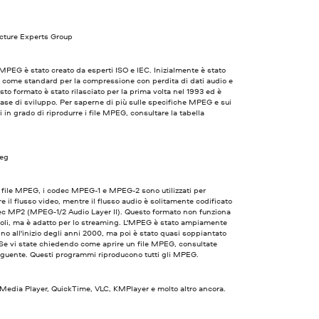
cture Experts Group
 MPEG è stato creato da esperti ISO e IEC. Inizialmente è stato
 come standard per la compressione con perdita di dati audio e
sto formato è stato rilasciato per la prima volta nel 1993 ed è
 fase di sviluppo. Per saperne di più sulle specifiche MPEG e sui
in grado di riprodurre i file MPEG, consultare la tabella
peg
i file MPEG, i codec MPEG-1 e MPEG-2 sono utilizzati per
 il flusso video, mentre il flusso audio è solitamente codificato
ec MP2 (MPEG-1/2 Audio Layer II). Questo formato non funziona
toli, ma è adatto per lo streaming. L'MPEG è stato ampiamente
 fino all'inizio degli anni 2000, ma poi è stato quasi soppiantato
Se vi state chiedendo come aprire un file MPEG, consultate
eguente. Questi programmi riproducono tutti gli MPEG.
edia Player, QuickTime, VLC, KMPlayer e molto altro ancora.