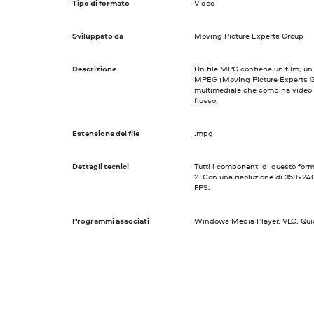
Tipo di formato
Video
Sviluppato da
Moving Picture Experts Group
Descrizione
Un file MPG contiene un film, un 
MPEG (Moving Picture Experts Gro
multimediale che combina video 
flusso.
Estensione del file
.mpg
Dettagli tecnici
Tutti i componenti di questo f
2. Con una risoluzione di 358x24
FPS.
Programmi associati
Windows Media Player, VLC, Quick