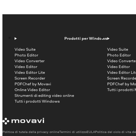
Prodotti per Windows
Video Suite
Video Suite
Photo Editor
Photo Editor
Video Converter
Video Converte
Video Editor
Video Editor
Video Editor Lite
Video Editor Lit
Screen Recorder
Screen Recorde
PDFChef by Movavi
PDFChef by Mo
Online Video Editor
Tutti i prodotti
Strumenti di editing video online
Tutti i prodotti Windows
Politica di tutela della privacy online
Termini di utilizzo
EULA
Politica del ciclo di vita d