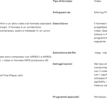
Tipo di formato
Video
Sviluppato da
Moving Pi
film o un altro video nel formato standard
Descrizione
Il formato
up). Il formato è un contenitore
progettato
compresso, audio e metadati in un unico
video. Que
tuttora in
programmi 
seguente.
Estensione del file
.mpg, .m
ormato sono compressi con MPEG-1 e MPEG-
0, i video in formato MPG producono 30
Dettagli tecnici
Nel tipo d
comprimere
con il cod
con i capi
Time Player, altri
utilizzato
dall'MP4. 
l'elenco s
Programmi associati
Windows M