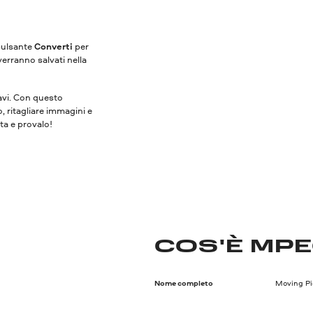
 pulsante
Converti
per
verranno salvati nella
vavi. Con questo
o, ritagliare immagini e
ita e provalo!
COS'È MP
Nome completo
Moving Pi