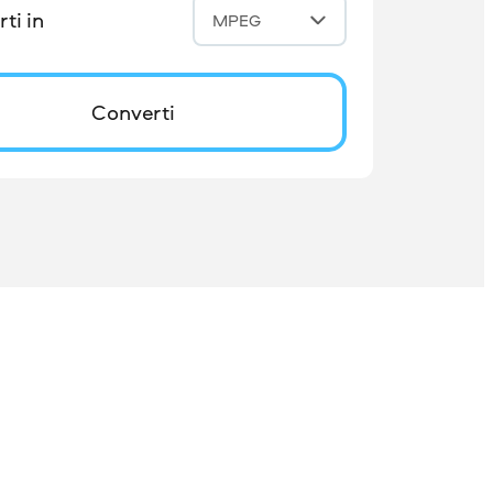
ti in
MPEG
Converti