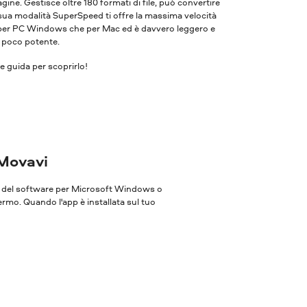
ne. Gestisce oltre 180 formati di file, può convertire
 sua modalità SuperSpeed ​​ti offre la massima velocità
ia per PC Windows che per Mac ed è davvero leggero e
r poco potente.
 guida per scoprirlo!
 Movavi
one del software per Microsoft Windows o
ermo. Quando l'app è installata sul tuo