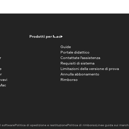
Prodotti per Mac
Guide
Portale didattico
r
Contattate l'assistenza
Requisiti di sistema
e
Limitazioni della versione di prova
r
Annulla abbonamento
vavi
Rimborso
 Mac
el software
Politica di spedizione e restituzione
Politica di rimborso
Linee guida sui marchi