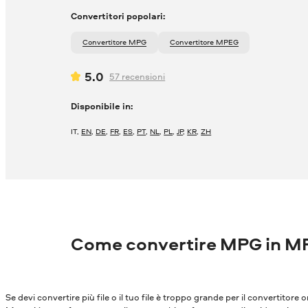
Convertitori popolari:
Convertitore MPG
Convertitore MPEG
5.0
57
recensioni
Disponibile in:
IT
,
EN
,
DE
,
FR
,
ES
,
PT
,
NL
,
PL
,
JP
,
KR
,
ZH
Come convertire MPG in M
Se devi convertire più file o il tuo file è troppo grande per il convertitore o