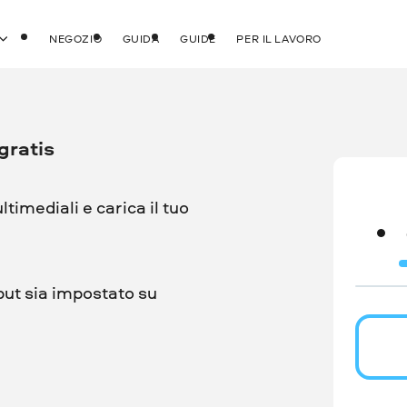
NEGOZIO
GUIDA
GUIDE
PER IL LAVORO
gratis
ultimediali e carica il tuo
put sia impostato su