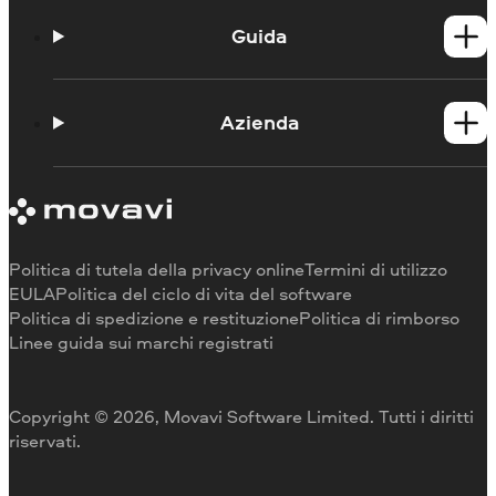
Prodotti per Windows
Prodotti per Mac
Guida
Guide
Portale didattico
Azienda
Contattate l'assistenza
Requisiti di sistema
Informazioni su Movavi
Limitazioni della versione di prova
Testimonianze
Annulla abbonamento
Recensioni dei media
Rimborso
Perché scegliere noi
Politica di tutela della privacy online
Termini di utilizzo
Per il lavoro
EULA
Politica del ciclo di vita del software
Politica di spedizione e restituzione
Politica di rimborso
Linee guida sui marchi registrati
Copyright © 2026, Movavi Software Limited. Tutti i diritti
riservati.