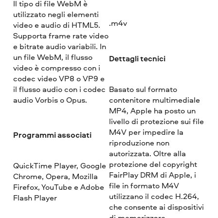
Il tipo di file WebM è
utilizzato negli elementi
.m4v
video e audio di HTML5.
Supporta frame rate video
e bitrate audio variabili. In
un file WebM, il flusso
Dettagli tecnici
video è compresso con i
codec video VP8 o VP9 e
il flusso audio con i codec
Basato sul formato
audio Vorbis o Opus.
contenitore multimediale
MP4, Apple ha posto un
livello di protezione sui file
M4V per impedire la
Programmi associati
riproduzione non
autorizzata. Oltre alla
protezione del copyright
QuickTime Player, Google
FairPlay DRM di Apple, i
Chrome, Opera, Mozilla
file in formato M4V
Firefox, YouTube e Adobe
utilizzano il codec H.264,
Flash Player
che consente ai dispositivi
di memorizzare