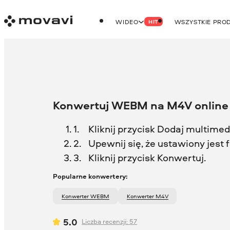
WIDEO
WSZYSTKIE PRO
HIT
Konwertuj WEBM na M4V online
Kliknij przycisk Dodaj multimedi
Upewnij się, że ustawiony jest
Kliknij przycisk Konwertuj.
Popularne konwertery:
Konwerter WEBM
Konwerter M4V
5.0
Liczba recenzji:
57