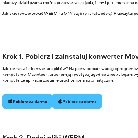
nieduży, dzięki czemu można przetwarzać zdjęcia, filmy i pliki muzyczne
Jak przekonwertować WEBM na M4V szybko i z łatwością? Przeczytaj pon
Krok 1. Pobierz i zainstaluj konwerter Mo
Jak korzystać z konwertera plików? Najpierw pobierz wersję oprogram
komputerów Macintosh, uruchom ją i postępuj zgodnie z instrukcjami wy
komputerze aplikacja zostanie uruchomiona automatycznie.
Pobierz za darmo
Pobierz za darmo
Krok 2. Dodaj pliki WEBM