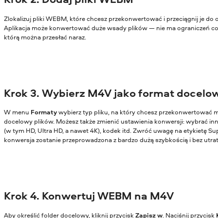
Zlokalizuj pliki WEBM, które chcesz przekonwertować i przeciągnij je do
Aplikacja może konwertować duże wsady plików — nie ma ograniczeń co d
którą można przesłać naraz.
Krok 3. Wybierz M4V jako format docelo
W menu
Formaty
wybierz typ pliku, na który chcesz przekonwertować m
docelowy plików. Możesz także zmienić ustawienia konwersji: wybrać in
(w tym HD, Ultra HD, a nawet 4K), kodek itd. Zwróć uwagę na etykietę Su
konwersja zostanie przeprowadzona z bardzo dużą szybkością i bez utrat
Krok 4. Konwertuj WEBM na M4V
Aby określić folder docelowy, kliknij przycisk
Zapisz w
. Naciśnij przycisk