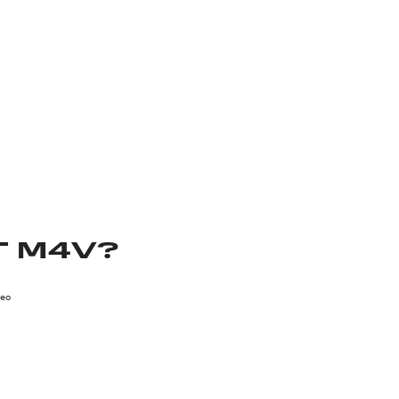
T M4V?
deo