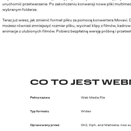
uruchomić przetwarzanie. Po zakończeniu konwersji nowe pliki multimed
wybranym folderze.
Teraz już wiesz, jak zmienić format pliku za pomocą konwertera Movavi. 
możesz również zmniejszyć rozmiar pliku, wycinać klipy z filmów, kadrowa
animacje z ulubionych filmów. Pobierz bezpłatną wersję próbną i przetestu
CO TO JEST WE
Pełna nazwa
Web Media File
Typ formatu
Wideo
Opracowany przez
On2, Xiph, and Matroska; now s