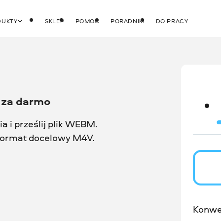
DUKTY
SKLEP
POMOC
PORADNIKI
DO PRACY
 za darmo
a i prześlij plik WEBM.
 format docelowy M4V.
Konwe