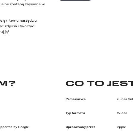
ialne zostaną zapisane w
Dzięki temu narzędziu
ć zdjęcia i tworzyć
j ją!
BM?
CO TO JES
Pełna nazwa
iTunes Vi
Typ formatu
Wideo
upported by Google
Opracowany przez
Apple