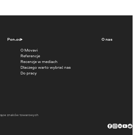
Pomoc
O nas
O Movavi
Referencje
Recenzje w mediach
Dlaczego warto wybrać nas
Do pracy
zące znaków towarowych