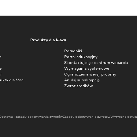
Produkty dla Mac
Poradniki
r
Portal edukacyjny
Skontaktuj się z centrum wsparcia
e
Wymagania systemowe
r
Ograniczenia wersji próbnej
ukty dla Mac
Anuluj subskrypcję
Zwrot środków
Dostawa i zasady dokonywania zwrotów
Zasady dokonywania zwrotów
Wytyczne dotyc