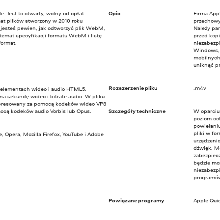
 Jest to otwarty, wolny od opłat
Opis
Firma App
mat plików stworzony w 2010 roku
przechowyw
ie jesteś pewien, jak odtworzyć plik WebM,
Należy pa
 temat specyfikacji formatu WebM i listę
przed kop
format.
niezabezp
Windows, 
mobilnych
uniknąć pr
Rozszerzenie pliku
.m4v
elementach wideo i audio HTML5.
na sekundę wideo i bitrate audio. W pliku
presowany za pomocą kodeków wideo VP8
mocą kodeków audio Vorbis lub Opus.
Szczegóły techniczne
W oparciu
poziom oc
powielani
pliki w f
 Opera, Mozilla Firefox, YouTube i Adobe
urządzenio
dźwięk, M
zabezpiec
będzie moż
niezabezp
programów 
Powiązane programy
Apple Quic