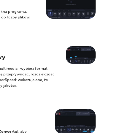
 okna programu.
o liczby plików,
wy
ultimedia i wybierz format
ną przepływność, rozdzielczość
perSpeed: wskazuje ona, że
y jakości.
Konwertuj
, aby