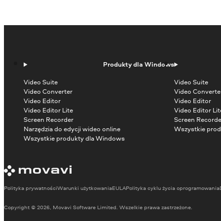
Produkty dla Windows
Video Suite
Video Suite
Video Converter
Video Converte
Video Editor
Video Editor
Video Editor Lite
Video Editor Lit
Screen Recorder
Screen Recorde
Narzędzia do edycji wideo online
Wszystkie prod
Wszystkie produkty dla Windows
Polityka prywatności
Warunki użytkowania
EULA
Polityka cyklu życia oprogramowania
Copyright © 2026, Movavi Software Limited. Wszelkie prawa zastrzeżone.