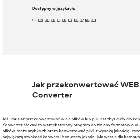
Dostępny w językach:
PL
,
EN
,
DE
,
FR
,
IT
,
ES
,
PT
,
NL
,
JP
,
KR
,
ZH
Jak przekonwertować WEBM
Converter
Jeśli musisz przekonwertować wiele plików lub plik jest zbyt duży dla 
Konwerter Movavi to wszechstronny program do zmiany formatów audio
plików, może szybko zbiorczo konwertować pliki, z wysoką jakością i ro
największą szybkość konwersji bez utraty jakości. Ma wersje dla kompu