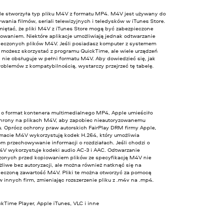
le stworzyła typ pliku M4V z formatu MP4. M4V jest używany do
ania filmów, seriali telewizyjnych i teledysków w iTunes Store.
miętać, że pliki M4V z iTunes Store mogą być zabezpieczone
iowaniem. Niektóre aplikacje umożliwiają jednak odtwarzanie
ieczonych plików M4V. Jeśli posiadasz komputer z systemem
możesz skorzystać z programu QuickTime, ale wiele urządzeń
 nie obsługuje w pełni formatu M4V. Aby dowiedzieć się, jak
oblemów z kompatybilnością, wystarczy przejrzeć tę tabelę.
 o format kontenera multimedialnego MP4, Apple umieściło
hrony na plikach M4V, aby zapobiec nieautoryzowanemu
u. Oprócz ochrony praw autorskich FairPlay DRM firmy Apple,
ormacie M4V wykorzystują kodek H.264, który umożliwia
m przechowywanie informacji o rozdziałach. Jeśli chodzi o
4V wykorzystuje kodeki audio AC-3 i AAC. Odtwarzanie
zonych przed kopiowaniem plików ze specyfikacją M4V nie
liwe bez autoryzacji, ale można również natknąć się na
ieczoną zawartość M4V. Pliki te można otworzyć za pomocą
innych firm, zmieniając rozszerzenie pliku z .m4v na .mp4.
kTime Player, Apple iTunes, VLC i inne