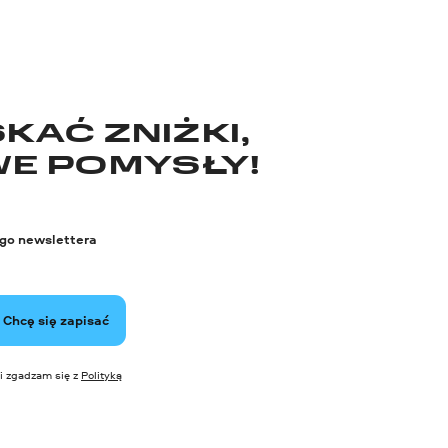
KAĆ ZNIŻKI,
WE POMYSŁY!
ego newslettera
Chcę się zapisać
i zgadzam się z
Polityką