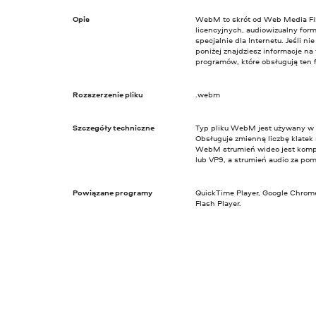
Opis
WebM to skrót od Web Media File.
licencyjnych, audiowizualny for
specjalnie dla Internetu. Jeśli n
poniżej znajdziesz informacje na
programów, które obsługują ten 
Rozszerzenie pliku
.webm
Szczegóły techniczne
Typ pliku WebM jest używany w 
Obsługuje zmienną liczbę klatek 
WebM strumień wideo jest kom
lub VP9, a strumień audio za po
Powiązane programy
QuickTime Player, Google Chrome,
Flash Player.