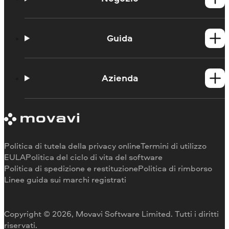
Prodotti per Windows
Prodotti per Mac
Guida
Guide
Portale didattico
Azienda
Contattate l'assistenza
Requisiti di sistema
Informazioni su Movavi
Limitazioni della versione di prova
Testimonianze
Annulla abbonamento
Recensioni dei media
Rimborso
Perché scegliere noi
Politica di tutela della privacy online
Termini di utilizzo
Per il lavoro
EULA
Politica del ciclo di vita del software
Politica di spedizione e restituzione
Politica di rimborso
Linee guida sui marchi registrati
Copyright © 2026, Movavi Software Limited. Tutti i diritti
riservati.