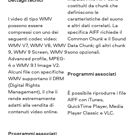
costituiti da chunk che
definiscono le
I video di tipo WMV
caratteristiche del suono
possono essere
e altri dati correlati. La
compressi con uno dei
specifica AIFF richiede il
seguenti codec video:
Common Chunk e il Sound
WMV V7, WMV V8, WMV
Data Chunk; gli altri chunk
9, WMV 9 Screen, WMV 9
sono opzionali.
Advanced profile, MPEG-
4 o WMV 9.1 Image V2.
Alcuni file con specifiche
Programmi associati
WMV supportano il DRM
(Digital Rights
Management), il che li
È possibile riprodurre i file
rende estremamente
AIFF con iTunes,
adatti alla vendita di
QuickTime Player, Media
contenuti video online.
Player Classic e VLC.
Programmi associati