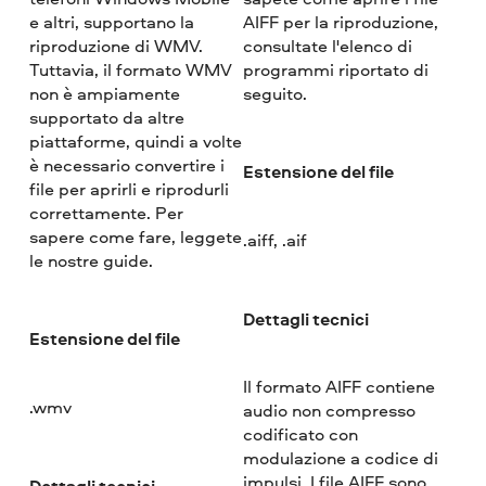
e altri, supportano la
AIFF per la riproduzione,
riproduzione di WMV.
consultate l'elenco di
Tuttavia, il formato WMV
programmi riportato di
non è ampiamente
seguito.
supportato da altre
piattaforme, quindi a volte
è necessario convertire i
Estensione del file
file per aprirli e riprodurli
correttamente. Per
sapere come fare, leggete
.aiff, .aif
le nostre guide.
Dettagli tecnici
Estensione del file
Il formato AIFF contiene
.wmv
audio non compresso
codificato con
modulazione a codice di
impulsi. I file AIFF sono
Dettagli tecnici