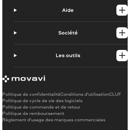
Produits Windows
Produits Mac
Aide
Tutoriels
Contacter l'assistance Movavi
Société
Portail de formation
Configuration requise
À propos de Movavi
Limitations de la version d'essai
Témoignages
Les outils
Se désabonner
Critiques des médias
Remboursement
Pourquoi nous choisir
Couper une vidéo
Au travail
Recadrer une vidéo
Changer la vitesse de une vidéo
Pivoter une vidéo
Politique de confidentialité
Conditions d'utilisation
CLUF
Redimensionner une vidéo
Politique de cycle de vie des logiciels
Politique de commande et de retour
Inverser une vidéo
Politique de remboursement
Stabiliser une vidéo
Règlement d'usage des marques commerciales
Ajuster une vidéo