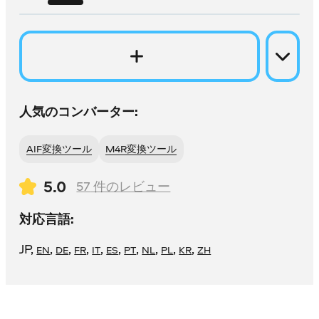
人気のコンバーター:
AIF変換ツール
M4R変換ツール
5.0
57
件のレビュー
対応言語:
JP
,
,
,
,
,
,
,
,
,
,
EN
DE
FR
IT
ES
PT
NL
PL
KR
ZH