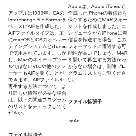
Appleは、Apple iTunesで
アップルは1988年、EAの
作成したiPhoneの着信音を
Interchange File Formatを
保存するためにM4Rフォー
ベースにAIFを作成した。
マットを作成しました。コ
AIFファイルタイプは、主
ンピュータからiPhoneに着
にmacOSとiOSのオペレー
信音を転送する場合、この
ティングシステムとiTunes
フォーマットに遭遇する可
で使用されています。しか
能性が高いでしょう。M4R
し、Macのネイティブツー
を開いて再生する方法がわ
ルではないVLCや他のプレ
からない場合は、関連プロ
ーヤーもAIFを開くことが
グラムリストをご覧くださ
できます。AIFファイルを
い。
再生する方法について、よ
り詳しい情報が必要な場合
は、以下の関連プログラム
ファイル拡張子
のリストをチェックしてく
ださい。
.m4r
ファイル拡張子