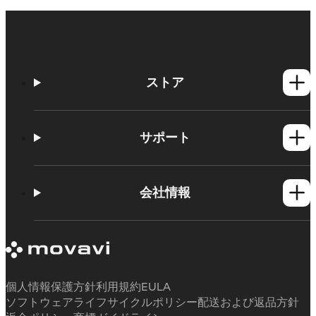
ストア
Windows製品
Mac製品
サポート
ヘルプセンター
使い方
会社情報
学習センター
Movavi製品のシステム要件
Movaviについて
体験版の制約
お客様の声
サブスクリプションのキャンセル
メディアレビュー
払い戻し
当社が選ばれる理由
個人情報保護方針
利用規約
EULA
ソフトウェアライフサイクルポリシー
配送および返品方針