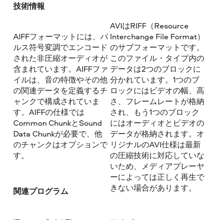
技術情報
AVIはRIFF（Resource
AIFFフォーマットには、パ
Interchange File Format）
ルス符号変調でエンコード
のサブフォーマットです。
された非圧縮オーディオが
このファイル・タイプ内の
含まれています。AIFFファ
データは2つのブロックに
イルは、音の特徴やその他
分かれています。1つのブ
の関連データを定義するチ
ロックにはビデオの幅、高
ャンクで構成されていま
さ、フレームレートが格納
す。AIFFの仕様では
され、もう1つのブロック
Common ChunkとSound
にはオーディオとビデオの
Data Chunkが必要で、他
データが格納されます。オ
のチャンクはオプションで
リジナルのAVI仕様は最新
す。
の圧縮技術に対応していな
いため、メディアプレーヤ
ーによっては正しく再生で
きない場合があります。
関連プログラム