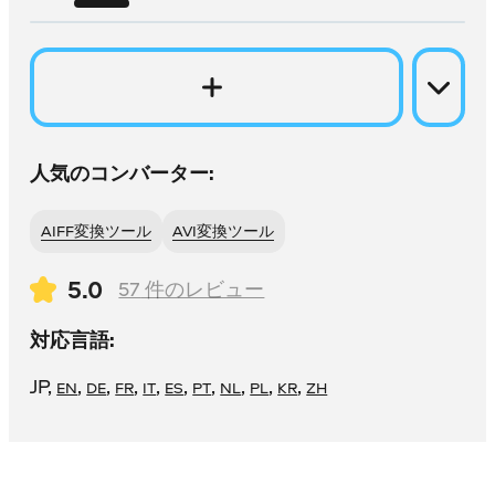
人気のコンバーター:
AIFF変換ツール
AVI変換ツール
5.0
57
件のレビュー
対応言語:
JP
,
,
,
,
,
,
,
,
,
,
EN
DE
FR
IT
ES
PT
NL
PL
KR
ZH