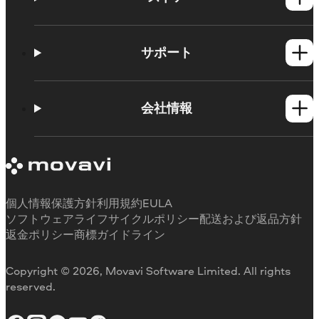
Windows製品
Mac製品
サポート
ヘルプセンター
使い方
会社情報
学習センター
Movavi製品のシステム要件
Movaviについて
体験版の制約
お客様の声
サブスクリプションのキャンセル
メディアレビュー
払い戻し
当社が選ばれる理由
個人情報保護方針
利用規約
EULA
ソフトウェアライフサイクルポリシー
配送および返品方針
返金ポリシー
商標ガイドライン
Copyright © 2026, Movavi Software Limited. All rights
reserved.