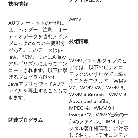
技術情報
.wmv
AUフォーマットの仕様に
は、ヘッダー、注釈、オー
ディオデータを含むメイン
技術情報
ブロックの3つの主要部分
がある。このデータはμ-
law、PCM、またはA-law
WMVファイルタイプのビ
アルゴリズムによってエン
デオは、以下のビデオコー
コードされます。以下に挙
デックのいずれかで圧縮す
げるプログラム以外に、
ることができます：WMV
Javaアプリを使ってAUフ
V7、WMV V8、WMV 9、
ァイルを再生することもで
WMV 9 Screen、WMV 9
きます。
Advanced profile、
MPEG-4、WMV 9.1
Image V2。WMV仕様の一
関連プログラム
部のファイルはDRM（デ
ジタル著作権管理）に対応
しており、ビデオコンテン