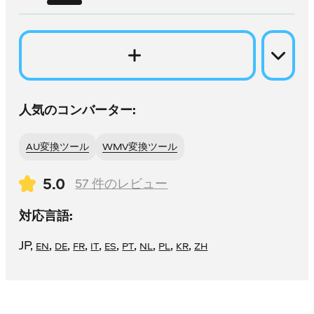
人気のコンバーター:
AU変換ツール
WMV変換ツール
5.0
57
件のレビュー
対応言語:
JP
,
,
,
,
,
,
,
,
,
,
EN
DE
FR
IT
ES
PT
NL
PL
KR
ZH