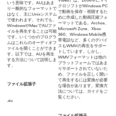
いう意味です。AUはあま
クロソフトがWindows PC
り一般的なフォーマットで
で動画を保存・視聴するた
はなく、主にUnixシステム
めに作成した動画圧縮フォ
で使われます。それでも、
ーマットである。Archos、
WindowsやMacでAUファ
Microsoft Zune、Xbox
イルを再生することは可能
360、Windows Mobile携
です。いくつかのプログラ
帯電話など、多くのデバイ
ムはこれらのオーディオフ
スもWMVの再生をサポー
ァイルを開くことができま
トしています。しかし、
す。以下では、AUを再生
WMVフォーマットは他の
する方法について説明しま
プラットフォームではあま
す。
りサポートされていないた
め、ファイルを正しく開い
て再生するには変換が必要
ファイル拡張子
な場合があります。変換方
法については、ガイドをご
覧ください。
.au
ファイル拡張子