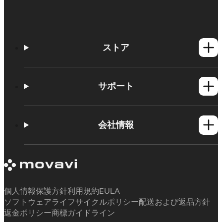
ストア
Windows製品
Mac製品
サポート
ヘルプセンター
使い方
会社情報
学習センター
Movavi製品のシステム要件
Movaviについて
体験版の制約
お客様の声
サブスクリプションのキャンセル
メディアレビュー
払い戻し
当社が選ばれる理由
個人情報保護方針
利用規約
EULA
ソフトウェアライフサイクルポリシー
配送および返品方針
返金ポリシー
商標ガイドライン