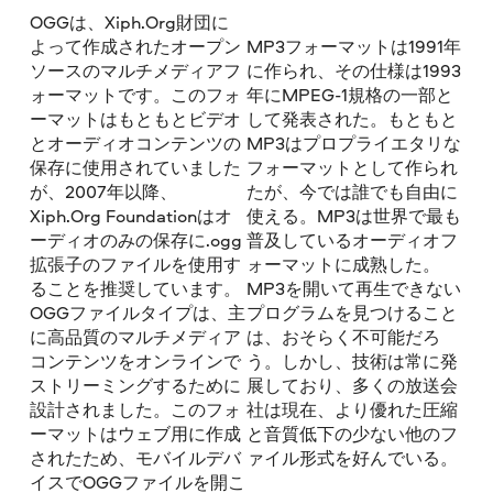
OGGは、Xiph.Org財団に
よって作成されたオープン
MP3フォーマットは1991年
ソースのマルチメディアフ
に作られ、その仕様は1993
ォーマットです。このフォ
年にMPEG-1規格の一部と
ーマットはもともとビデオ
して発表された。もともと
とオーディオコンテンツの
MP3はプロプライエタリな
保存に使用されていました
フォーマットとして作られ
が、2007年以降、
たが、今では誰でも自由に
Xiph.Org Foundationはオ
使える。MP3は世界で最も
ーディオのみの保存に.ogg
普及しているオーディオフ
拡張子のファイルを使用す
ォーマットに成熟した。
ることを推奨しています。
MP3を開いて再生できない
OGGファイルタイプは、主
プログラムを見つけること
に高品質のマルチメディア
は、おそらく不可能だろ
コンテンツをオンラインで
う。しかし、技術は常に発
ストリーミングするために
展しており、多くの放送会
設計されました。このフォ
社は現在、より優れた圧縮
ーマットはウェブ用に作成
と音質低下の少ない他のフ
されたため、モバイルデバ
ァイル形式を好んでいる。
イスでOGGファイルを開こ