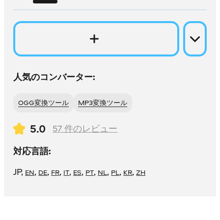
人気のコンバーター:
OGG変換ツール
MP3変換ツール
5.0
57
件のレビュー
対応言語:
JP
,
,
,
,
,
,
,
,
,
,
EN
DE
FR
IT
ES
PT
NL
PL
KR
ZH