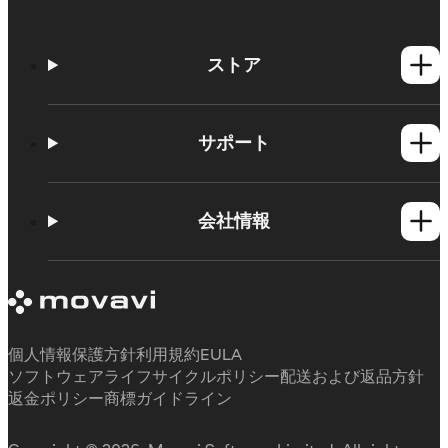
ストア
Windows製品
Mac製品
サポート
ヘルプセンター
使い方
会社情報
学習センター
Movavi製品のシステム要件
Movaviについて
体験版の制約
お客様の声
サブスクリプションのキャンセル
メディアレビュー
払い戻し
当社が選ばれる理由
個人情報保護方針
利用規約
EULA
ソフトウェアライフサイクルポリシー
配送および返品方針
返金ポリシー
商標ガイドライン